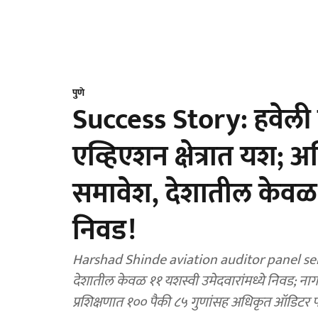
पुणे
Success Story: हवेली ता
एव्हिएशन क्षेत्रात यश;
समावेश, देशातील केवळ १
निवड!
Harshad Shinde aviation auditor panel selecti
देशातील केवळ ११ यशस्वी उमेदवारांमध्ये निवड; नागर
प्रशिक्षणात १०० पैकी ८५ गुणांसह अधिकृत ऑडिटर 