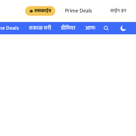
Prime Deals
साईन इन
सबस्क्राईब
me Deals
सकाळ मनी
प्रीमियर
आणखी
राशी भविष्य