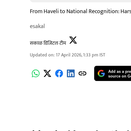
From Haveli to National Recognition: Har
esakal
सकाळ डिजिटल टीम
Updated on
:
17 April 2026, 1:33 pm
IST
Add as a pre
source on G