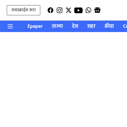
सबस्क्राईब करा
Epaper
ताज्या
देश
शहर
क्रीडा
C