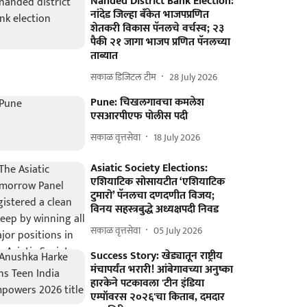
Nanded District Bank Election:
नांदेड जिल्हा बँकेत भाजपप्रणित
शेतकरी विकास पॅनलचे वर्चस्व; २३
पैकी २१ जागा भाजप प्रणित पॅनलच्या
ताब्यात
सकाळ डिजिटल टीम
28 July 2026
Pune: चिखलगावचा कमलेश
एसआरपीएफ पोलीस पदी
सकाळ वृत्तसेवा
18 July 2026
Asiatic Society Elections:
एशियाटिक सोसायटीत ‘एशियाटिक
टुमारो’ पॅनलचा दणदणीत विजय;
विनय सहस्त्रबुद्धे अध्यक्षपदी निवड
सकाळ वृत्तसेवा
05 July 2026
Success Story: खेड्यातून राष्ट्रीय
मंचापर्यंत भरारी! आंबेगावच्या अनुष्का
हारकेने पटकावला 'टीन इंडिया
एम्पॉवरस २०२६'चा किताब, दमदार