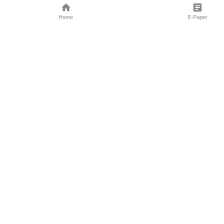
Home
E-Paper
Follow Us
Marathi News
Maharashtra N
Entertainment 
Sports News
Mumbai News