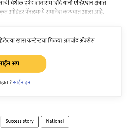
ी येथील हर्षद शांताराम शिंदे यांनी एव्हिएशन क्षेत्रात
 अधिकृत ऑडिटर पॅनलमध्ये समावेश करण्यात आला आहे.
ेल्या खास कन्टेन्टचा मिळवा अमर्याद ॲक्सेस
साईन अप
आहात ?
साईन इन
Success story
National