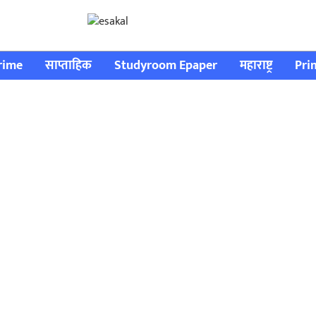
rime
साप्ताहिक
Studyroom Epaper
महाराष्ट्र
Pri