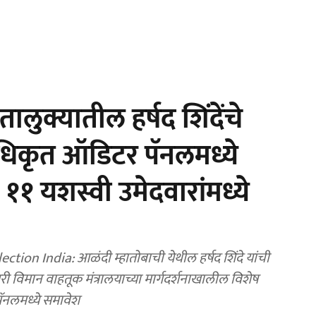
लुक्यातील हर्षद शिंदेंचे
 अधिकृत ऑडिटर पॅनलमध्ये
१ यशस्वी उमेदवारांमध्ये
on India: आळंदी म्हातोबाची येथील हर्षद शिंदे यांची
ी विमान वाहतूक मंत्रालयाच्या मार्गदर्शनाखालील विशेष
पॅनलमध्ये समावेश