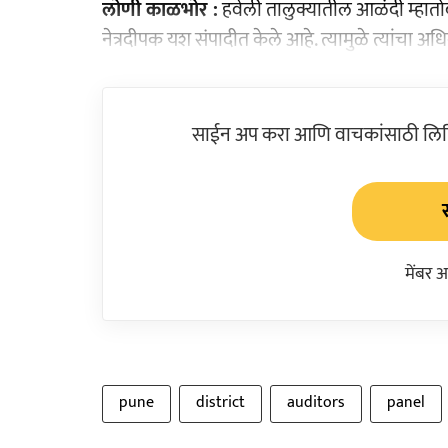
लोणी काळभोर :
हवेली तालुक्यातील आळंदी म्हातोबाच
नेत्रदीपक यश संपादीत केले आहे. त्यामुळे त्यांचा
साईन अप करा आणि वाचकांसाठी लिहिल
मेंबर 
pune
district
auditors
panel