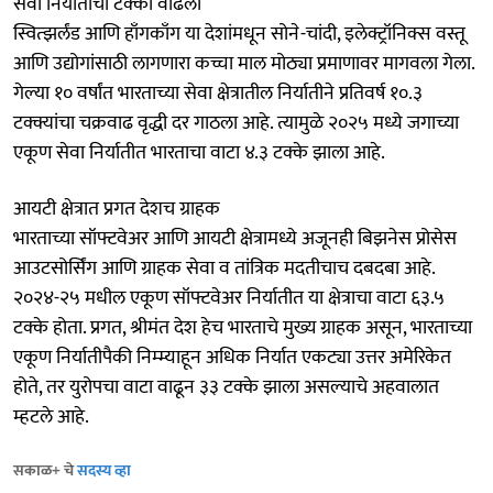
सेवा निर्यातीचा टक्का वाढला
स्वित्झर्लंड आणि हाँगकाँग या देशांमधून सोने-चांदी, इलेक्ट्रॉनिक्स वस्तू
आणि उद्योगांसाठी लागणारा कच्चा माल मोठ्या प्रमाणावर मागवला गेला.
गेल्या १० वर्षांत भारताच्या सेवा क्षेत्रातील निर्यातीने प्रतिवर्ष १०.३
टक्क्यांचा चक्रवाढ वृद्धी दर गाठला आहे. त्यामुळे २०२५ मध्ये जगाच्या
एकूण सेवा निर्यातीत भारताचा वाटा ४.३ टक्के झाला आहे.
आयटी क्षेत्रात प्रगत देशच ग्राहक
भारताच्या सॉफ्टवेअर आणि आयटी क्षेत्रामध्ये अजूनही बिझनेस प्रोसेस
आउटसोर्सिंग आणि ग्राहक सेवा व तांत्रिक मदतीचाच दबदबा आहे.
२०२४-२५ मधील एकूण सॉफ्टवेअर निर्यातीत या क्षेत्राचा वाटा ६३.५
टक्के होता. प्रगत, श्रीमंत देश हेच भारताचे मुख्य ग्राहक असून, भारताच्या
एकूण निर्यातीपैकी निम्म्याहून अधिक निर्यात एकट्या उत्तर अमेरिकेत
होते, तर युरोपचा वाटा वाढून ३३ टक्के झाला असल्याचे अहवालात
म्हटले आहे.
सकाळ+ चे
सदस्य व्हा