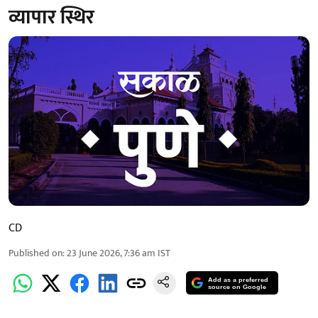
व्यापार स्थिर
CD
Published on
:
23 June 2026, 7:36 am
IST
Add as a preferred
source on Google