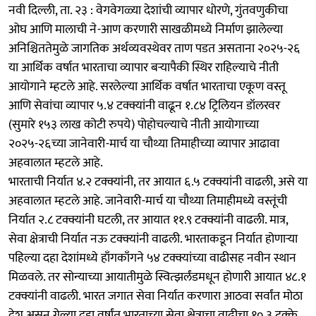
नवी दिल्ली, ता. २३ : वेगवेगळ्या देशांची व्यापार धोरणे, गुंतवणुकीचा
ओघ आणि मालाची ने-आण करणारी साखळीमध्ये निर्माण झालेल्या
अनिश्चिततेमुळे जागतिक अर्थव्यवस्थेवर ताण पडत असताना २०२५-२६
या आर्थिक वर्षात भारताचा व्यापार बऱ्यापैकी स्थिर राहिल्याचे नीती
आयोगाने म्हटले आहे. सरलेल्या आर्थिक वर्षात भारताचा एकूण वस्तू
आणि सेवांचा व्यापार ५.४ टक्क्यांनी वाढून १.८४ ट्रिलियन डॉलरवर
(सुमारे १५३ लाख कोटी रुपये) पोहोचल्याचे नीती आयोगाच्या
२०२५-२६च्या जानेवारी-मार्च या चौथ्या तिमाहीच्या व्यापार आढावा
अहवालात म्हटले आहे.
भारताची निर्यात ४.२ टक्क्यांनी, तर आयात ६.५ टक्क्यांनी वाढली, असे या
अहवालात म्हटले आहे. जानेवारी-मार्च या चौथ्या तिमाहीमध्ये वस्तूंची
निर्यात २.८ टक्क्यांनी घटली, तर आयात ११.९ टक्क्यांनी वाढली. मात्र,
सेवा क्षेत्राची निर्यात नऊ टक्क्यांनी वाढली. भारताकडून निर्यात होणाऱ्या
पहिल्या दहा देशांमध्ये हाँगकाँगने ५४ टक्क्यांच्या वाढीसह नवीन स्थान
मिळवले. तर सोन्याच्या आयातीमुळे स्वित्झर्लंडमधून होणारी आयात ४८.१
टक्क्यांनी वाढली. भारत जगात सेवा निर्यात करणारा आठवा सर्वांत मोठा
देश असून गेल्या दहा वर्षांत भारताच्या सेवा क्षेत्राचा वाढीचा १०.३ टक्के