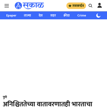
सबस्क्राईब
Epaper
ताज्या
देश
शहर
क्रीडा
Crime
साप्ताहिक
पुणे
अनिश्चिततेच्या वातावरणातही भारताचा