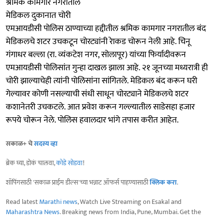
श्रमिक कामगार नगरातील
मेडिकल दुकानात चोरी
एमआयडीसी पोलिस ठाण्याच्या हद्दीतील श्रमिक कामगार नगरातील बंद
मेडिकलचे शटर उचकटून चोरट्यांनी रेाकड चोरून नेली आहे. चिनू
गंगाधर बल्ला (रा. व्यंकटेश नगर, सोलापूर) यांच्या फिर्यादीवरून
एमआयडीसी पोलिसांत गुन्हा दाखल झाला आहे. २१ जूनच्या मध्यरात्री ही
चोरी झाल्याचेही त्यांनी पोलिसांना सांगितले. मेडिकल बंद करून घरी
गेल्यावर कोणी नसल्याची संधी साधून चोरट्याने मेडिकलचे शटर
कशानेतरी उचकटले. आत प्रवेश करून गल्ल्यातील साडेसहा हजार
रूपये चोरून नेले. पोलिस हवालदार भांगे तपास करीत आहेत.
सकाळ+ चे
सदस्य व्हा
ब्रेक घ्या, डोकं चालवा,
कोडे सोडवा
!
शॉपिंगसाठी 'सकाळ प्राईम डील्स'च्या भन्नाट ऑफर्स पाहण्यासाठी
क्लिक करा
.
Read latest
Marathi news
, Watch Live Streaming on Esakal and
Maharashtra News
. Breaking news from India, Pune, Mumbai. Get the