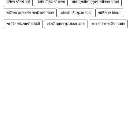
एटीएम चोरीचे गुन्हे
विशेष पोलिस चौकश्या
सोळापुरातील गुन्ह्यांचे नवीनतम आकडे
चोरीच्या घटनांवरील नागरिकांचे चिंतन
ज्वेलर्ससाठी सुरक्षा उपाय
पोलिसांवर विश्वास
संशयित चोरट्यांची माहिती
ज्वेलरी दुकान सुरक्षितता उपाय
व्यावसायिक चोरीचा प्रकोप