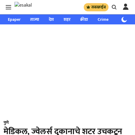
सबस्क्राईब
Epaper
ताज्या
देश
शहर
क्रीडा
Crime
साप्ताहिक
पुणे
मेडिकल, ज्वेलर्स दुकानाचे शटर उचकटून