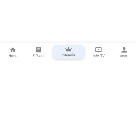
सबस्क्राईब
Home
E-Paper
लाईव्ह TV
सकाळ+
⌄
Marathi News
⌄
About Esakal