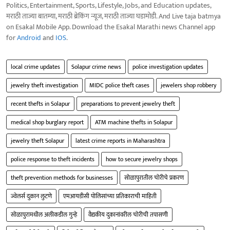
Politics, Entertainment, Sports, Lifestyle, Jobs, and Education updates,
मराठी ताज्या बातम्या, मराठी ब्रेकिंग न्यूज, मराठी ताज्या घडामोडी. And Live taja batmya
on Esakal Mobile App. Download the Esakal Marathi news Channel app
for
Android
and
IOS
.
local crime updates
Solapur crime news
police investigation updates
jewelry theft investigation
MIDC police theft cases
jewelers shop robbery
recent thefts in Solapur
preparations to prevent jewelry theft
medical shop burglary report
ATM machine thefts in Solapur
jewelry theft Solapur
latest crime reports in Maharashtra
police response to theft incidents
how to secure jewelry shops
theft prevention methods for businesses
सोळापुरातील चोरीचे प्रकरण
ज्वेलर्स दुकान लुटणे
एमआयडीसी पोलिसांच्या प्रतिकाराची माहिती
सोळापुरामधील अलीकडील गुन्हे
वैद्यकीय दुकानांवरील चोरीची तपासणी