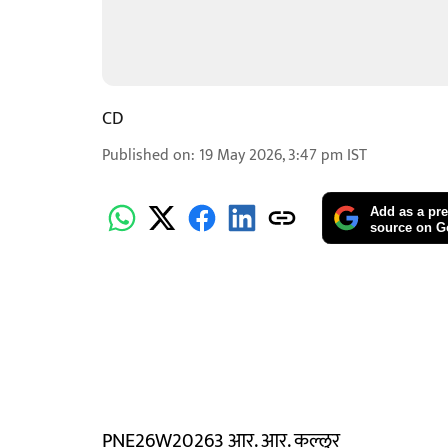
CD
Published on
:
19 May 2026, 3:47 pm
IST
Add as a pre
source on G
PNE26W20263 आर. आर. कल्लुर