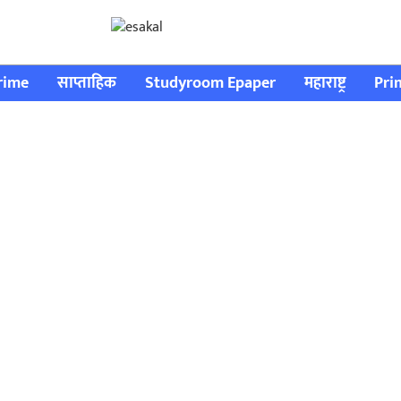
rime
साप्ताहिक
Studyroom Epaper
महाराष्ट्र
Pri