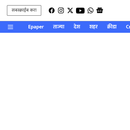
सबस्क्राईब करा
Epaper
ताज्या
देश
शहर
क्रीडा
C