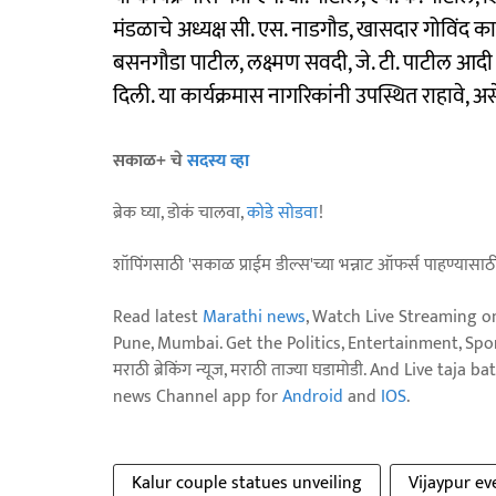
मंडळाचे अध्यक्ष सी. एस. नाडगौड, खासदार गोविंद 
बसनगौडा पाटील, लक्ष्मण सवदी, जे. टी. पाटील आद
दिली. या कार्यक्रमास नागरिकांनी उपस्थित राहावे, अ
सकाळ+ चे
सदस्य व्हा
ब्रेक घ्या, डोकं चालवा,
कोडे सोडवा
!
शॉपिंगसाठी 'सकाळ प्राईम डील्स'च्या भन्नाट ऑफर्स पाहण्यासा
Read latest
Marathi news
, Watch Live Streaming o
Pune, Mumbai. Get the Politics, Entertainment, Sports
मराठी ब्रेकिंग न्यूज, मराठी ताज्या घडामोडी. And Live t
news Channel app for
Android
and
IOS
.
Kalur couple statues unveiling
Vijaypur ev