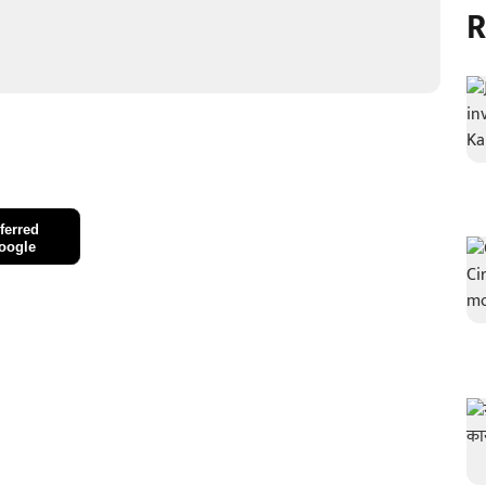
R
ferred
oogle