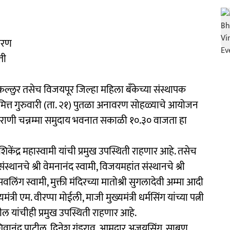
ावरण
ती
 कल्लुर तसेच विजयपूर जिल्हा महिला बँकेच्या संस्थापक
िनानिमित्त गुरुवारी (ता. २१) पुतळा अनावरण सोहळ्याचे आयोजन
ुर राणी चन्नम्मा समुदाय भवनात सकाळी १०.३० वाजता हा
 देशिकेंद्र महास्वामी यांची प्रमुख उपस्थिती राहणार आहे. तसेच
स्थानचे श्री वेमनानंद स्वामी, विजयमहांत संस्थानचे श्री
बसवलिंग स्वामी, मुक्ती मंदिरच्या मातोश्री सुगलादेवी अम्मा आदी
ी एम. वीरप्पा मोईली, माजी मुख्यमंत्री धर्मसिंग यांच्या पत्नी
ील यांचीही प्रमुख उपस्थिती राहणार आहे.
ल, शिवानंद पाटील, दिनेश गुंडुराव, आमदार अजयसिंग, साबण