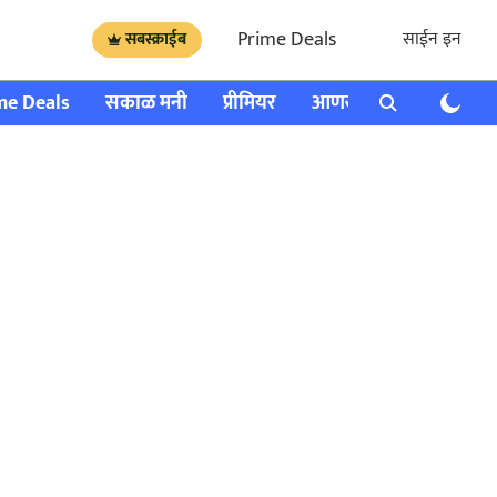
Prime Deals
साईन इन
सबस्क्राईब
me Deals
सकाळ मनी
प्रीमियर
आणखी
राशी भविष्य