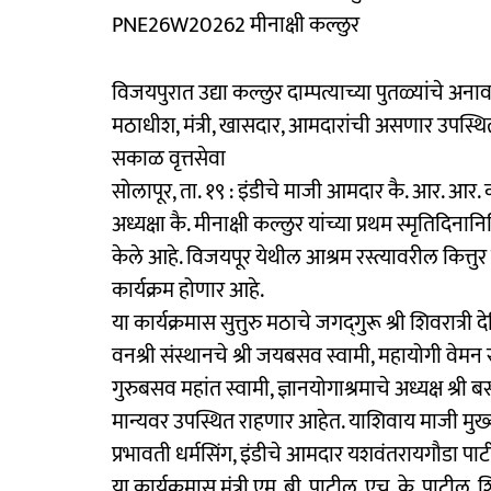
PNE26W20262 मीनाक्षी कल्लुर
विजयपुरात उद्या कल्लुर दाम्पत्याच्या पुतळ्यांचे अन
मठाधीश, मंत्री, खासदार, आमदारांची असणार उपस्थि
सकाळ वृत्तसेवा
सोलापूर, ता. १९ : इंडीचे माजी आमदार कै. आर. आर.
अध्यक्षा कै. मीनाक्षी कल्लुर यांच्या प्रथम स्मृतिद
केले आहे. विजयपूर येथील आश्रम रस्त्यावरील कित्त
कार्यक्रम होणार आहे.
या कार्यक्रमास सुत्तुरु मठाचे जगद्‍गुरू श्री शिवरात्री
वनश्री संस्थानचे श्री जयबसव स्वामी, महायोगी वेमन सं
गुरुबसव महांत स्वामी, ज्ञानयोगाश्रमाचे अध्यक्ष श्री 
मान्यवर उपस्थित राहणार आहेत. याशिवाय माजी मुख्यमंत्र
प्रभावती धर्मसिंग, इंडीचे आमदार यशवंतरायगौडा पाट
या कार्यक्रमास मंत्री एम. बी. पाटील, एच. के. पाटी