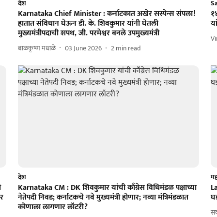
देश
S
Karnataka Chief Minister : कर्नाटकात अखेर सस्पेन्स संपला!
१४
हातात संविधान घेऊन डी. के. शिवकुमार यांनी घेतली
या
मुख्यमंत्रीपदाची शपथ, जी. परमेश्वर बनले उपमुख्यमंत्री
V
बाळकृष्ण मधाळे
03 June 2026
2
min read
देश
महा
ी
Karnataka CM : DK शिवकुमार यांची काँग्रेस विधिमंडळ पक्षाच्या
L
ार
नेतेपदी निवड; कर्नाटकचे नवे मुख्यमंत्री होणार; नव्या मंत्रिमंडळात
घड
कोणाला लागणार लॉटरी?
स