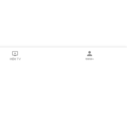
लाईव्ह TV
सकाळ+