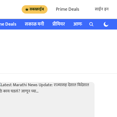
Prime Deals
साईन इन
सबस्क्राईब
me Deals
सकाळ मनी
प्रीमियर
आणखी
राशी भविष्य