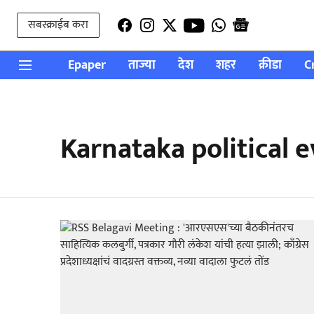
सबस्क्राईब करा
Epaper
ताज्या
देश
शहर
क्रीडा
C
Karnataka political 