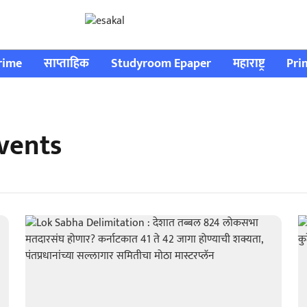
rime
साप्ताहिक
Studyroom Epaper
महाराष्ट्र
Pri
events