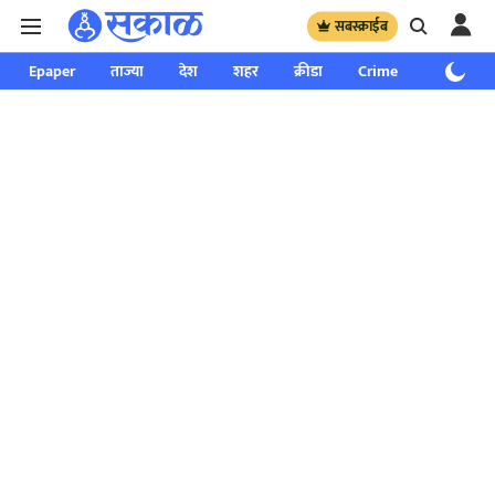
सबस्क्राईब
Epaper
ताज्या
देश
शहर
क्रीडा
Crime
साप्ताहिक