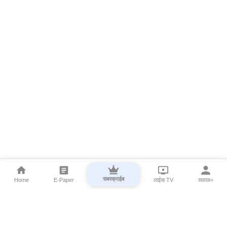
सबस्क्राईब
Home
E-Paper
लाईव्ह TV
सकाळ+