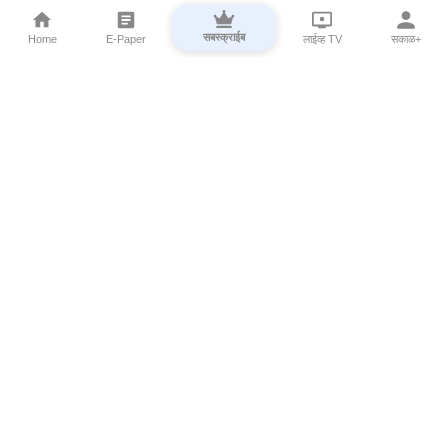
सबस्क्राईब
Home
E-Paper
लाईव्ह TV
सकाळ+
⌄
Marathi News
⌄
About Esakal
⌄
Digital Products
⌄
Sakal Programs
⌄
Print Products