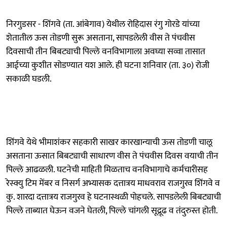
निरगुडसर - शिंगवे (ता. आंबेगाव) येथील रोहिदास रंगु गोरडे यांच्या
शेतातील ऊस तोडणी सुरू असताना, सापडलेली वीस ते पंचवीस
दिवसाची तीन बिबट्याची पिल्ले वनविभागाला अवघ्या सव्वा तासात
आईच्या कुशीत सोडण्यात यश आले. ही घटना शनिवार (ता. ३०) रोजी
सकाळी घडली.
शिंगवे येथे भीमाशंकर सहकारी साखर कारखान्याची ऊस तोडणी चालू
असताना ऊसात बिबट्याची साधारण वीस ते पंचवीस दिवस वयाची तीन
पिल्ले आढळली. घटनेची माहिती मिळताच वनविभागाचे कर्मचारीसह
रेस्क्यु टिम मेंबर व निसर्ग अभ्यासक दत्तात्रय माधवराव राजगुरव शिंगवे व
कु. शारदा दत्तात्रय राजगुरव हे घटनास्थळी पोहचले. सापडलेली बिबट्याची
पिल्ले ताब्यात घेऊन वजने घेतली, पिल्ले चांगली सूद्रूढ व तंदुरुस्त होती.