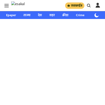
सबस्क्राईब
Epaper
ताज्या
देश
शहर
क्रीडा
Crime
साप्ताहिक