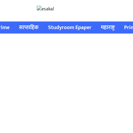
rime
साप्ताहिक
Studyroom Epaper
महाराष्ट्र
Pri