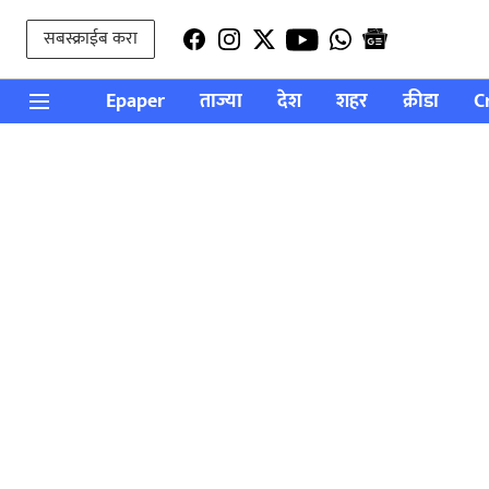
सबस्क्राईब करा
Epaper
ताज्या
देश
शहर
क्रीडा
C