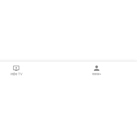
लाईव्ह TV
सकाळ+