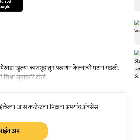
ferred
oogle
ने येरवडा खुल्या कारागृहातून पलायन केल्याची घटना घडली.
ी शिक्षा सुनावली होती.
ेल्या खास कन्टेन्टचा मिळवा अमर्याद ॲक्सेस
साईन अप