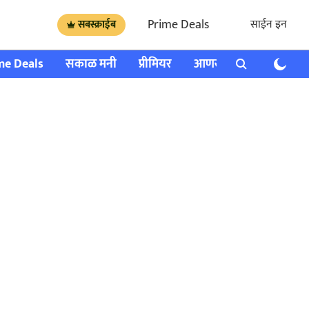
Prime Deals
साईन इन
सबस्क्राईब
me Deals
सकाळ मनी
प्रीमियर
आणखी
राशी भविष्य