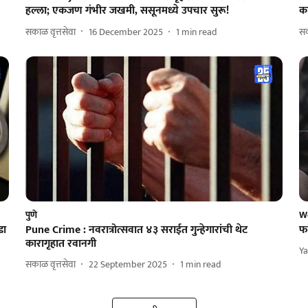
हल्ला; एकजण गंभीर जखमी, ससूनमध्‍ये उपचार सुरू!
का
सकाळ वृत्तसेवा
16 December 2025
1
min read
सक
पुणे
W
डा
Pune Crime : नवरात्रोत्सवात ४३ सराईत गुन्हेगारांची थेट
फा
कारागृहात रवानगी
Y
सकाळ वृत्तसेवा
22 September 2025
1
min read