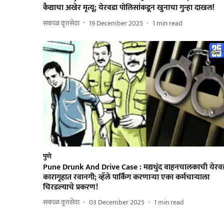
कैद्याचा अखेर मृत्यू; येरवडा पोलिसांकडून खुनाचा गुन्हा दाखल!
सकाळ वृत्तसेवा
19 December 2025
1
min read
पुणे
Pune Drunk And Drive Case : मद्यधुंद वाहनचालकाची येरव
कारागृहात रवानगी; व्हॅले पार्किंग करणाऱ्या एका कर्मचाऱ्याला
चिरडल्याचे प्रकरण!
सकाळ वृत्तसेवा
03 December 2025
1
min read