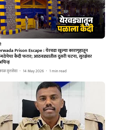
णे
erwada Prison Escape : येरवडा खुल्या कारागृहातून
्मठेपेचा कैदी फरार; आठवड्यातील दुसरी घटना, सुरक्षेवर
रश्नचिन्ह
ाळ वृत्तसेवा
14 May 2026
1
min read