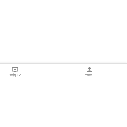
लाईव्ह TV
सकाळ+