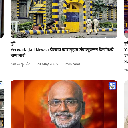
पुणे
पु
Yerwada Jail News : येरवडा कारागृहात तंबाखूवरून कैद्यांमध्ये
Y
हाणामारी
जन
प्
सकाळ वृत्तसेवा
28 May 2026
1
min read
सक