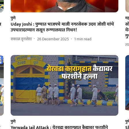
पुणे
महा
त
Uday Joshi : पुण्यात भाजपचे माजी नगरसेवक उदय जोशी यांचे
सो
उपचारादरम्यान ससून रुग्णालयात निधन!
ये
गु
सकाळ वृत्तसेवा
26 December 2025
1
min read
ता
पुणे
पु
ा
Yerwada Jail Attack : येरवडा कारागृहात कैद्यावर फरशीने
S