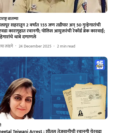
राष्ट्र बातम्या
लापूर शहरातून 2 वर्षांत 155 जण तडीपार अन्‌ 50 गुन्हेगारांची
रवडा कारागृहात रवानगी; पोलिस आयुक्तांची रेकॉर्ड ब्रेक कारवाई;
न्हेगारांचे धाबे दणाणले
त्या लांडगे
24 December 2025
2
min read
णे
heetal Tejwani Arrest : शीतल तेजवानीची रवानगी येरवडा