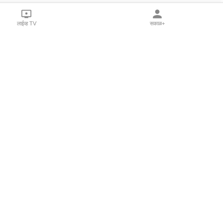
लाईव्ह TV
सकाळ+
l Programs
Print Products
Sakal Saptahik
hka
Family Doctor
 Crowdfunding
Sakal Publications