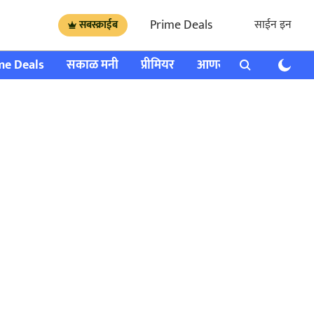
Prime Deals
साईन इन
सबस्क्राईब
me Deals
सकाळ मनी
प्रीमियर
आणखी
राशी भविष्य