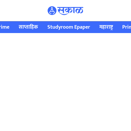
rime
साप्ताहिक
Studyroom Epaper
महाराष्ट्र
Pri