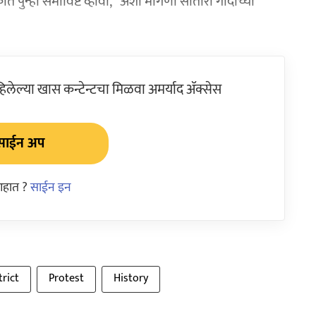
पुन्हा समाविष्ट व्हावा,’’ अशी मागणी सातारा गादीच्या
ेल्या खास कन्टेन्टचा मिळवा अमर्याद ॲक्सेस
साईन अप
आहात ?
साईन इन
trict
Protest
History