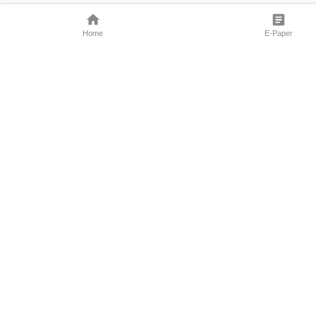
Home
E-Paper
Follow Us
Marathi News
Maharashtra N
Entertainment 
Sports News