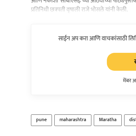
आणि नकाशा ‘सीबीएसई’च्या आठवीच्या पाठ्यपुस्तकात 
प्रतिनिधी छत्रपती वृषाली राजे भोसले यांनी केली.
साईन अप करा आणि वाचकांसाठी लिहिल
मेंबर 
pune
maharashtra
Maratha
dis