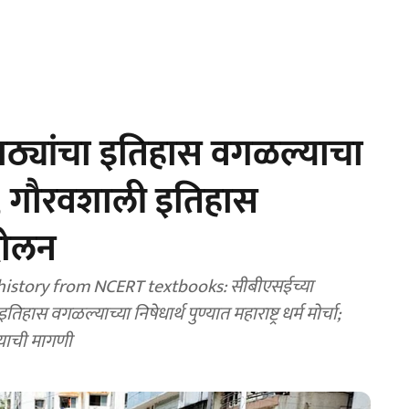
ठ्यांचा इतिहास वगळल्याचा
र्चा, गौरवशाली इतिहास
दोलन
history from NCERT textbooks: सीबीएसईच्या
ास वगळल्याच्या निषेधार्थ पुण्यात महाराष्ट्र धर्म मोर्चा;
्याची मागणी