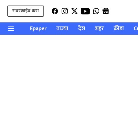
सबस्क्राईब करा
Epaper
ताज्या
देश
शहर
क्रीडा
C