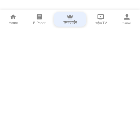
सबस्क्राईब
Home
E-Paper
लाईव्ह TV
सकाळ+
⌄
Marathi News
⌄
About Esakal
⌄
Digital Products
⌄
Sakal Programs