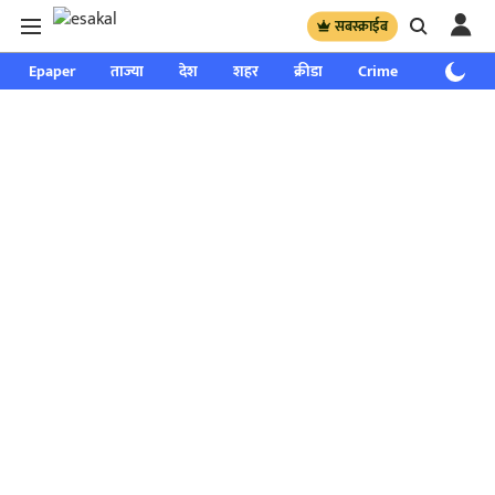
सबस्क्राईब
Epaper
ताज्या
देश
शहर
क्रीडा
Crime
साप्ताहिक