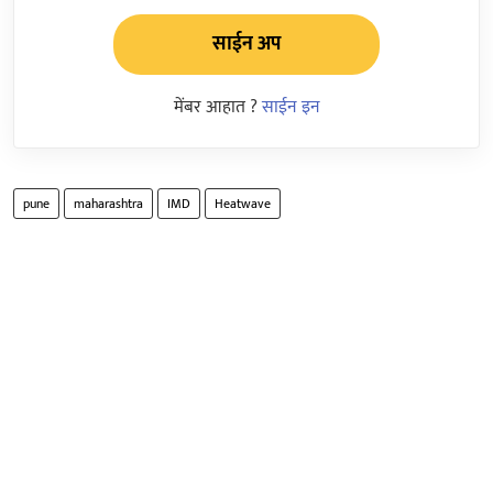
साईन अप
मेंबर आहात ?
साईन इन
pune
maharashtra
IMD
Heatwave