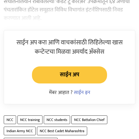
संचालनालयाने राबविलेल्या ‘कॅडेट टू करिअर’ उपक्रमातून ६४ जणांची
पंचतारांकित हॉटेल समूहात विविध विभागांत इंटर्नशिपसाठी निवड
करण्यात आली आहे.
साईन अप करा आणि वाचकांसाठी लिहिलेल्या खास
कन्टेन्टचा मिळवा अमर्याद ॲक्सेस
साईन अप
मेंबर आहात ?
साईन इन
NCC
NCC training
NCC students
NCC Battalion Chief
Indian Army NCC
NCC Best Cadet Maharashtra