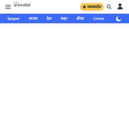
सबस्क्राईब
Epaper
ताज्या
देश
शहर
क्रीडा
Crime
साप्ताहिक