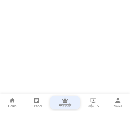
सबस्क्राईब
Home
E-Paper
लाईव्ह TV
सकाळ+