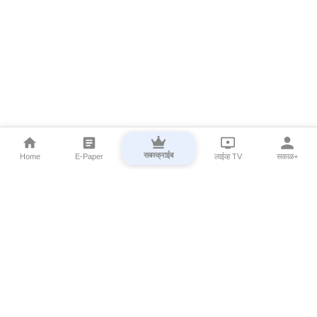
सबस्क्राईब
Home
E-Paper
लाईव्ह TV
सकाळ+
⌄
Marathi News