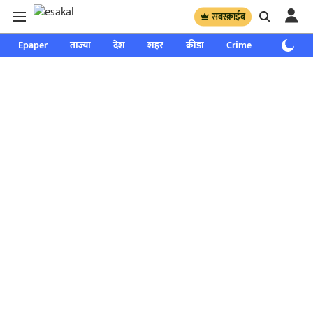
सबस्क्राईब
Epaper
ताज्या
देश
शहर
क्रीडा
Crime
साप्ताहिक