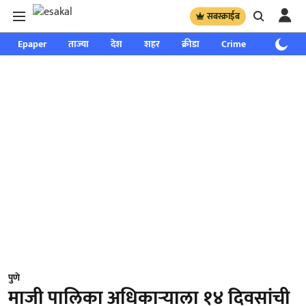
सबस्क्राईब
Epaper
ताज्या
देश
शहर
क्रीडा
Crime
साप्ताहिक
पुणे
माजी पालिका अधिकाऱ्याला १४ दिवसांची