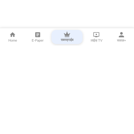
सबस्क्राईब
Home
E-Paper
लाईव्ह TV
सकाळ+
⌄
Marathi News
⌄
About Esakal
⌄
Digital Products