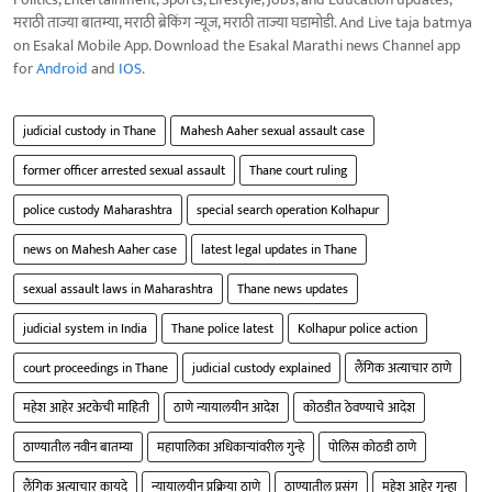
मराठी ताज्या बातम्या, मराठी ब्रेकिंग न्यूज, मराठी ताज्या घडामोडी. And Live taja batmya
on Esakal Mobile App. Download the Esakal Marathi news Channel app
for
Android
and
IOS
.
judicial custody in Thane
Mahesh Aaher sexual assault case
former officer arrested sexual assault
Thane court ruling
police custody Maharashtra
special search operation Kolhapur
news on Mahesh Aaher case
latest legal updates in Thane
sexual assault laws in Maharashtra
Thane news updates
judicial system in India
Thane police latest
Kolhapur police action
court proceedings in Thane
judicial custody explained
लैंगिक अत्याचार ठाणे
महेश आहेर अटकेची माहिती
ठाणे न्यायालयीन आदेश
कोठडीत ठेवण्याचे आदेश
ठाण्यातील नवीन बातम्या
महापालिका अधिकाऱ्यांवरील गुन्हे
पोलिस कोठडी ठाणे
लैंगिक अत्याचार कायदे
न्यायालयीन प्रक्रिया ठाणे
ठाण्यातील प्रसंग
महेश आहेर गुन्हा