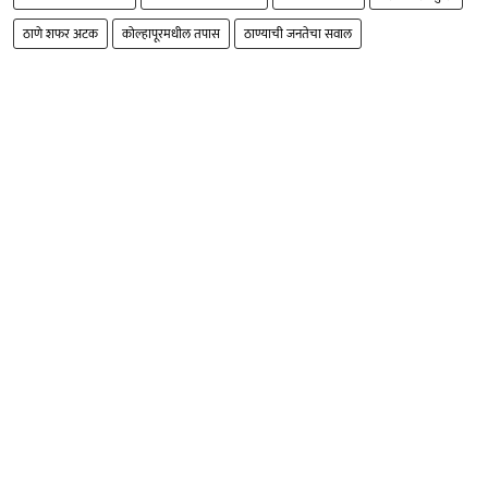
ठाणे शफर अटक
कोल्हापूरमधील तपास
ठाण्याची जनतेचा सवाल