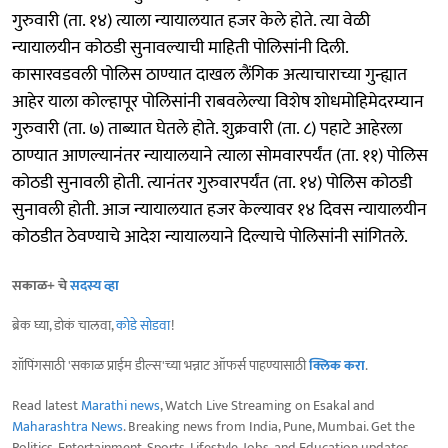
गुरुवारी (ता. १४) त्याला न्यायालयात हजर केले होते. त्या वेळी
न्यायालयीन कोठडी सुनावल्याची माहिती पोलिसांनी दिली.
कासारवडवली पोलिस ठाण्यात दाखल लैंगिक अत्याचाराच्या गुन्ह्यात
आहेर याला कोल्हापूर पोलिसांनी राबवलेल्या विशेष शोधमोहिमेदरम्यान
गुरुवारी (ता. ७) ताब्यात घेतले होते. शुक्रवारी (ता. ८) पहाटे आहेरला
ठाण्यात आणल्यानंतर न्यायालयाने त्याला सोमवारपर्यंत (ता. ११) पोलिस
कोठडी सुनावली होती. त्यानंतर गुरुवारपर्यंत (ता. १४) पोलिस कोठडी
सुनावली होती. आज न्यायालयात हजर केल्यावर १४ दिवस न्यायालयीन
कोठडीत ठेवण्याचे आदेश न्यायालयाने दिल्याचे पोलिसांनी सांगितले.
सकाळ+ चे
सदस्य व्हा
ब्रेक घ्या, डोकं चालवा,
कोडे सोडवा
!
शॉपिंगसाठी 'सकाळ प्राईम डील्स'च्या भन्नाट ऑफर्स पाहण्यासाठी
क्लिक करा
.
Read latest
Marathi news
, Watch Live Streaming on Esakal and
Maharashtra News
. Breaking news from India, Pune, Mumbai. Get the
Politics, Entertainment, Sports, Lifestyle, Jobs, and Education updates,