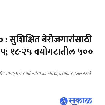
 सुशिक्षित बेरोजगारांसाठी
टर्नशिप; १८-२५ वयोगटातील ५००
नशिप जागा; ६ ते ९ महिन्यांचा कालावधी, दरमहा ९ हजार रुपये