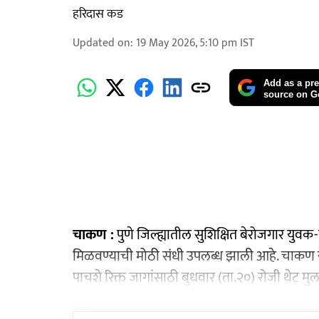
हरिदास कड
Updated on
:
19 May 2026, 5:10 pm
IST
Add as a pre
source on G
चाकण :
पुणे जिल्ह्यातील सुशिक्षित बेरोजगार य
मिळवण्याची मोठी संधी उपलब्ध झाली आहे. चाकण येथील
पाचशे रिक्त जागांसाठी बुधवार (ता.२०) रोजी थेट 