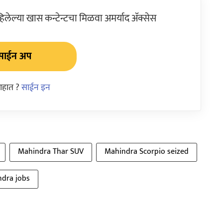
ेल्या खास कन्टेन्टचा मिळवा अमर्याद ॲक्सेस
साईन अप
आहात ?
साईन इन
Mahindra Thar SUV
Mahindra Scorpio seized
dra jobs