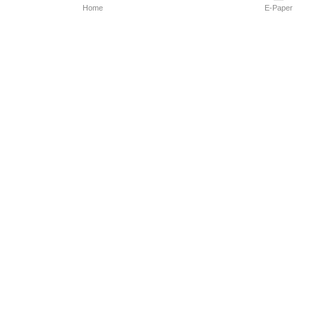
Home
E-Paper
Follow Us
Marathi News
Maharashtra N
Entertainment 
Sports News
Mumbai News