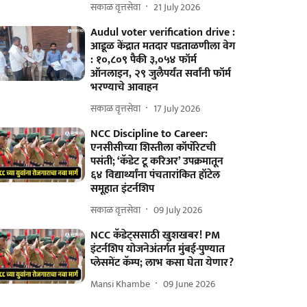
सकाळ वृत्तसेवा
21 July 2026
Audul voter verification drive :
आडूळ केंद्रात मतदार पडताळणीला वेग
: १०,८०९ पैकी ३,०५४ फॉर्म
ऑनलाइन, २९ जुलैपर्यंत सर्वांनी फॉर्म
भरण्याचे आवाहन
सकाळ वृत्तसेवा
17 July 2026
NCC Discipline to Career:
एनसीसीच्या शिस्तीला कॉर्पोरेटची
पसंती; ‘कॅडेट टू करिअर’ उपक्रमातून
६४ विद्यार्थ्यांना पंचतारांकित हॉटेल
समूहात इंटर्नशिप
सकाळ वृत्तसेवा
09 July 2026
NCC कॅडेट्ससाठी खुशखबर! PM
इंटर्नशिप योजनेअंतर्गत मुंबई-पुण्यात
प्लेसमेंट कॅम्प; लाभ कसा घेता येणार?
Mansi Khambe
09 June 2026