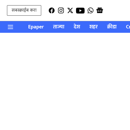
सबस्क्राईब करा
Epaper
ताज्या
देश
शहर
क्रीडा
C