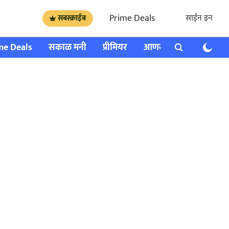
Prime Deals
साईन इन
सबस्क्राईब
me Deals
सकाळ मनी
प्रीमियर
आणखी
राशी भविष्य