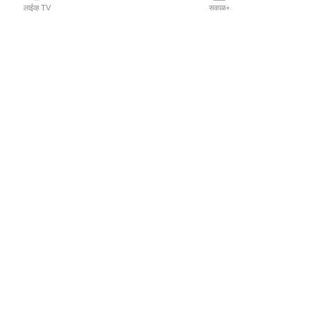
लाईव्ह TV
सकाळ+
l Programs
Print Products
Sakal Saptahik
hka
Family Doctor
 Crowdfunding
Sakal Publications
orm Pune India