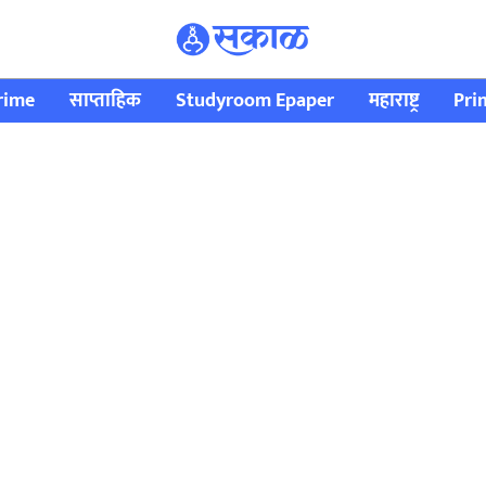
rime
साप्ताहिक
Studyroom Epaper
महाराष्ट्र
Pri