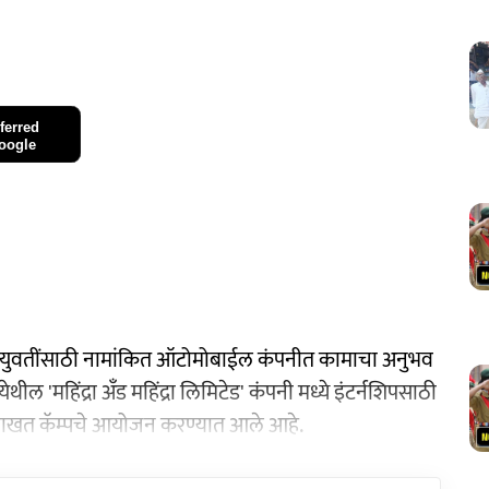
ferred
oogle
ुवक-युवतींसाठी नामांकित ऑटोमोबाईल कंपनीत कामाचा अनुभव
 'महिंद्रा अँड महिंद्रा लिमिटेड' कंपनी मध्ये इंटर्नशिपसाठी
मुलाखत कॅम्पचे आयोजन करण्यात आले आहे.