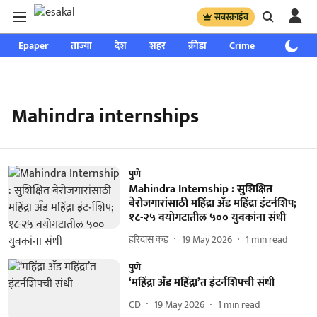
सबस्क्राईब
Epaper
ताज्या
देश
शहर
क्रीडा
Crime
साप्ताहिक
Mahindra internships
पुणे
Mahindra Internship : सुशिक्षित
बेरोजगारांसाठी महिंद्रा अँड महिंद्रा इंटर्नशिप;
१८-२५ वयोगटातील ५०० युवकांना संधी
हरिदास कड
19 May 2026
1
min read
पुणे
‘महिंद्रा अँड महिंद्रा’त इंटर्नशिपची संधी
CD
19 May 2026
1
min read