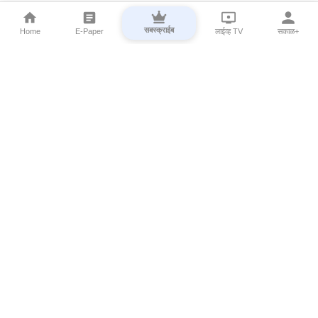
सबस्क्राईब
Home
E-Paper
लाईव्ह TV
सकाळ+
⌄
Marathi News
⌄
About Esakal
⌄
Digital Products
⌄
Sakal Programs