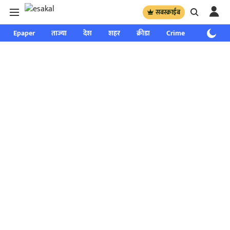
सबस्क्राईब
Epaper
ताज्या
देश
शहर
क्रीडा
Crime
साप्ताहिक