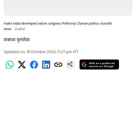
make India developed nation congress Prithviraj Chavan politics marathi
news
Esakal
सकाळ वृत्तसेवा
Updated on
:
18 October 2023, 11:27 pm
IST
Add as a preferred
source on Google