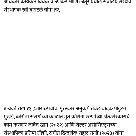
अधिकार कार्यकर्ते विवेक वेलणकर आणि लातूर येथील सेवालय संस्थेचे
संस्थापक रवी बापटले यांना तर,
प्रत्येकी रोख ११ हजार रुपयांचा पुरस्कार अनुक्रमे तबलावादक पांडुरंग
मुखडे, कोरोना संसर्गाच्या काळात मृत कोरोना रुग्णांच्या अंत्यसंस्काराचे
काम करणारे जावेद खान (२०२२) आणि शेल्टर असोसिएट्सच्या
संस्थापिका प्रतिमा जोशी, संगीत दिग्दर्शक राहुल रानडे (२०२३) यांना