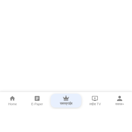
सबस्क्राईब
Home
E-Paper
लाईव्ह TV
सकाळ+