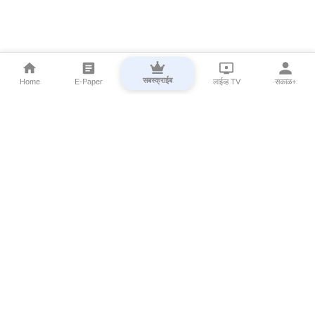
सबस्क्राईब
Home
E-Paper
लाईव्ह TV
सकाळ+
⌄
Marathi News
⌄
About Esakal
⌄
Digital Products