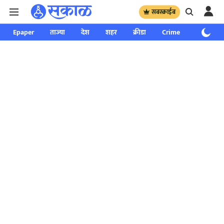
सबस्क्राईब
Epaper
ताज्या
देश
शहर
क्रीडा
Crime
साप्ताहिक