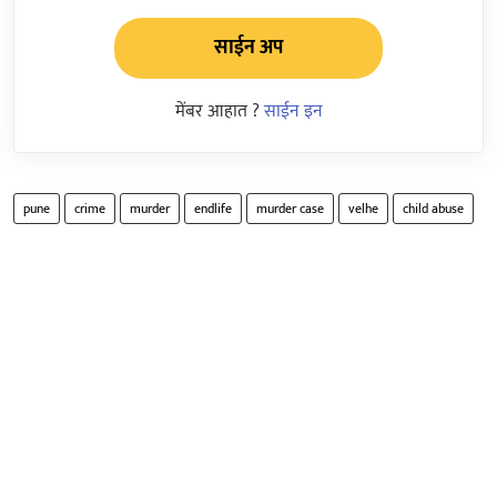
साईन अप
मेंबर आहात ?
साईन इन
pune
crime
murder
endlife
murder case
velhe
child abuse