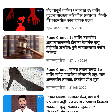
पोट चाकूने कापेन! धमकावत ६५ वर्षीय
वृद्धाचा सख्ख्या बहिणींवर अत्याचार, पिंपरी-
चिंचवडमधील धक्कादायक घटना
सूरज यादव
28 July 2026
Pune Crime : १८ वर्षीय तरुणीवर
अत्याचारप्रकरणी दोघांना नैसर्गिक मृत्यू
होईपर्यंत जन्मठेप; पुणे न्यायालयाचा कठोर
निकाल
सकाळ वृत्तसेवा
27 July 2026
Pune Crime : कात्रज तलावाजवळ १७
वर्षीय गणेश माळवेचा कोयत्याने खून; चार
अल्पवयीन ताब्यात, तिघांचा शोध सुरू
सकाळ वृत्तसेवा
21 July 2026
Pune News: कामावर गेला, पण घरी
परतलाच नाही! २४ वर्षीय तरुणाचा विजेच्या
धक्क्याने मृत्यू, राजगड तालुक्यातील