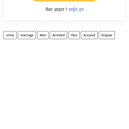
मेंबर आहात ?
साईन इन
crime
marriage
Men
Arrested
Otur
Accused
Dispute