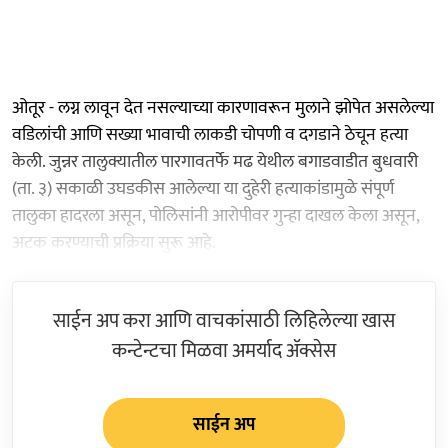
ओतूर - लग्न लावून देत नसल्याच्या कारणावरून मुलाने झोपेत असलेल्या
वडिलांची आणि सख्या भावाची लाकडी चोपणी व दगडाने ठेचून हत्या
केली. जुन्नर तालुक्यातील पारगावतर्फे मढ येथील बगाडवाडीत बुधवारी
(ता. ३) सकाळी उघडकीस आलेल्या या दुहेरी हत्याकांडामुळे संपूर्ण
तालुका हादरला असून, पोलिसांनी आरोपीवर गुन्हा दाखल केला असून,
अटक करण्याची प्रक्रिया सुरू आहे.
साईन अप करा आणि वाचकांसाठी लिहिलेल्या खास
कन्टेन्टचा मिळवा अमर्याद ॲक्सेस
साईन अप