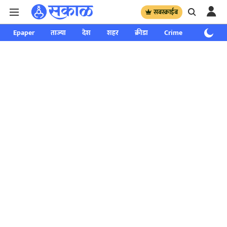
सबस्क्राईब
Epaper
ताज्या
देश
शहर
क्रीडा
Crime
साप्ताहिक