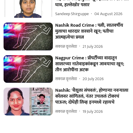
घाव, हल्लेखोर पसार
Sandeep Shirguppe
04 August 2026
Nashik Road Crime : पत्नी, सातवर्षीय
मुलाचा धारदार शस्त्राने खून; पतीचा
आत्महत्येचा प्रयत्न
सकाळ वृत्तसेवा
21 July 2026
Nagpur Crime : प्रॉपर्टीच्या वादातून
सासरच्या नातेवाइकांकडून जावयाचा खून;
तीन आरोपींना अटक
सकाळ वृत्तसेवा
20 July 2026
Nashik: 'वैशूला संपवलं', होणाऱ्या नवऱ्याला
कॉलवर सांगितलं, नंतर उचललं टोकाचं
पाऊल; दोघेही लिव्ह इनमध्ये रहायचे
सकाळ वृत्तसेवा
19 July 2026