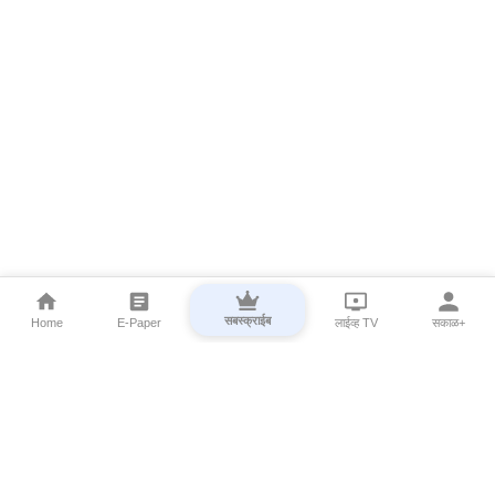
सबस्क्राईब
Home
E-Paper
लाईव्ह TV
सकाळ+