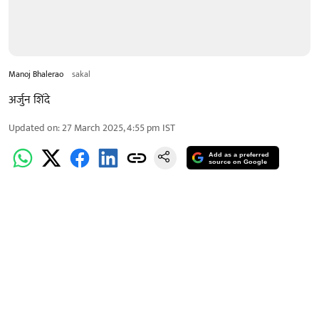
Manoj Bhalerao
sakal
अर्जुन शिंदे
Updated on
:
27 March 2025, 4:55 pm
IST
Add as a preferred
source on Google