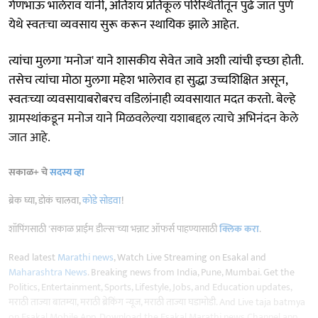
गेणभाऊ भालेराव यांनी, अतिशय प्रतिकूल परिस्थितीतून पुढे जात पुणे
येथे स्वतःचा व्यवसाय सुरू करून स्थायिक झाले आहेत.
त्यांचा मुलगा 'मनोज' याने शासकीय सेवेत जावे अशी त्यांची इच्छा होती.
तसेच त्यांचा मोठा मुलगा महेश भालेराव हा सुद्धा उच्चशिक्षित असून,
स्वतःच्या व्यवसायाबरोबरच वडिलांनाही व्यवसायात मदत करतो. बेल्हे
ग्रामस्थांकडून मनोज याने मिळवलेल्या यशाबद्दल त्याचे अभिनंदन केले
जात आहे.
सकाळ+ चे
सदस्य व्हा
ब्रेक घ्या, डोकं चालवा,
कोडे सोडवा
!
शॉपिंगसाठी 'सकाळ प्राईम डील्स'च्या भन्नाट ऑफर्स पाहण्यासाठी
क्लिक करा
.
Read latest
Marathi news
, Watch Live Streaming on Esakal and
Maharashtra News
. Breaking news from India, Pune, Mumbai. Get the
Politics, Entertainment, Sports, Lifestyle, Jobs, and Education updates,
मराठी ताज्या बातम्या, मराठी ब्रेकिंग न्यूज, मराठी ताज्या घडामोडी. And Live taja batmya
on Esakal Mobile App. Download the Esakal Marathi news Channel app