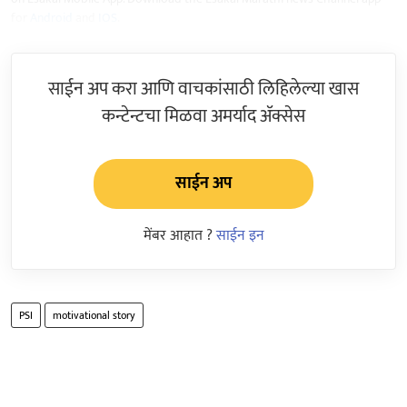
for
Android
and
IOS
.
साईन अप करा आणि वाचकांसाठी लिहिलेल्या खास
कन्टेन्टचा मिळवा अमर्याद ॲक्सेस
साईन अप
मेंबर आहात ?
साईन इन
PSI
motivational story