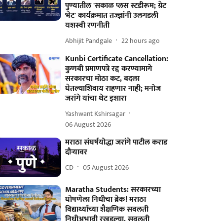
पुण्यातील 'सकाळ प्लस स्टडीरूम; ग्रेट
भेट' कार्यक्रमात तज्ज्ञांनी उलगडली
यशस्वी रणनीती
Abhijit Pandgale
22 hours ago
Kunbi Certificate Cancellation:
कुणबी प्रमाणपत्रे रद्द करण्यामागे
सरकारचा मोठा कट, बदला
घेतल्याशिवाय राहणार नाही; मनोज
जरांगे यांचा थेट इशारा
Yashwant Kshirsagar
06 August 2026
मराठा संघर्षयोद्धा जरांगे पाटील कराड
दौऱ्यावर
CD
05 August 2026
Maratha Students: सरकारच्या
घोषणेला निधीचा ब्रेक! मराठा
विद्यार्थ्यांच्या शैक्षणिक सवलती
निधीअभावी रखडल्या, सवलती