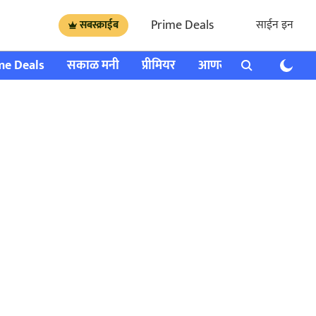
Prime Deals
साईन इन
सबस्क्राईब
me Deals
सकाळ मनी
प्रीमियर
आणखी
राशी भविष्य