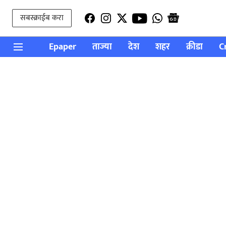
सबस्क्राईब करा
Epaper
ताज्या
देश
शहर
क्रीडा
C