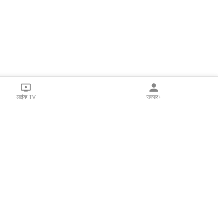
लाईव्ह TV
सकाळ+