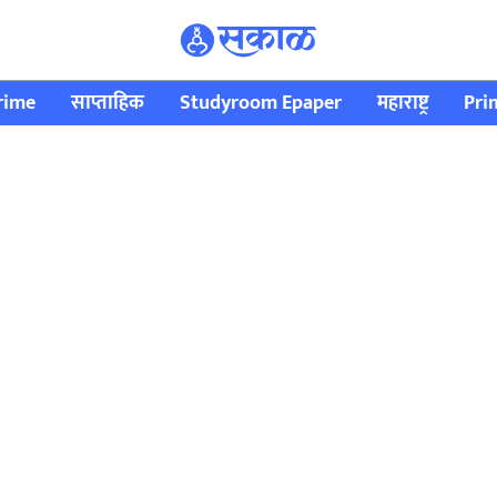
rime
साप्ताहिक
Studyroom Epaper
महाराष्ट्र
Pri