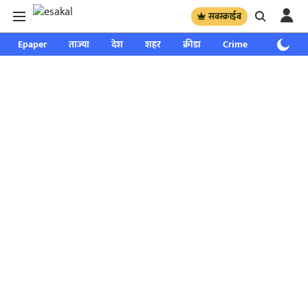
सबस्क्राईब
Epaper
ताज्या
देश
शहर
क्रीडा
Crime
साप्ताहिक