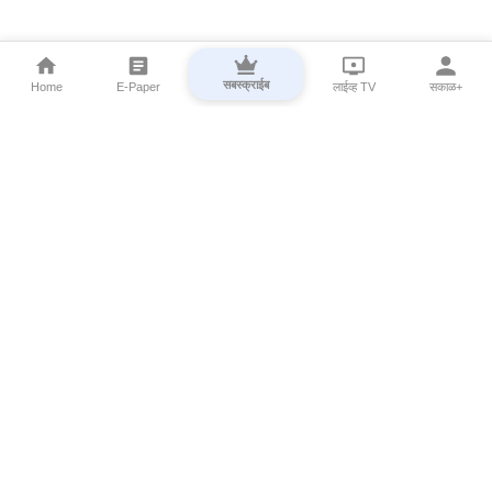
सबस्क्राईब
Home
E-Paper
लाईव्ह TV
सकाळ+
⌄
Marathi News
⌄
About Esakal
⌄
Digital Products
⌄
Sakal Programs