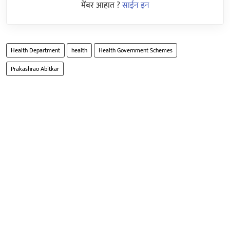
मेंबर आहात ?
साईन इन
Health Department
health
Health Government Schemes
Prakashrao Abitkar