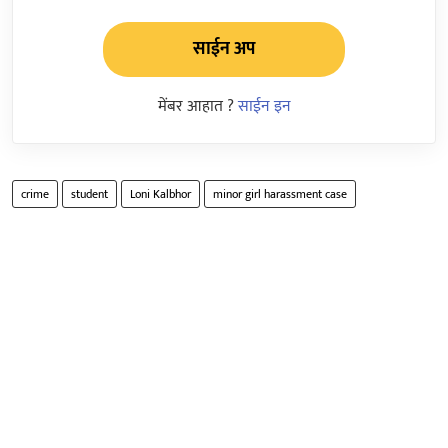
साईन अप
मेंबर आहात ?
साईन इन
crime
student
Loni Kalbhor
minor girl harassment case