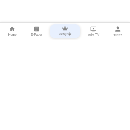
सबस्क्राईब
Home
E-Paper
लाईव्ह TV
सकाळ+
⌄
Marathi News
⌄
About Esakal
⌄
Digital Products