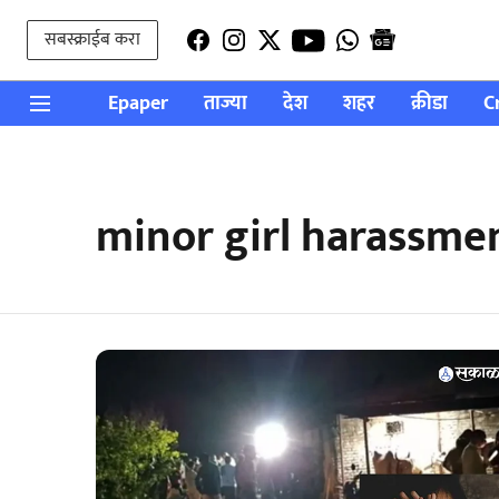
सबस्क्राईब करा
Epaper
ताज्या
देश
शहर
क्रीडा
C
minor girl harassme