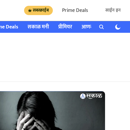
Prime Deals
साईन इन
सबस्क्राईब
me Deals
सकाळ मनी
प्रीमियर
आणखी
राशी भविष्य