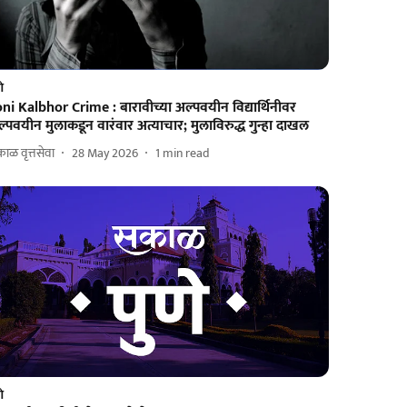
णे
ni Kalbhor Crime : बारावीच्या अल्पवयीन विद्यार्थिनीवर
्पवयीन मुलाकडून वारंवार अत्याचार; मुलाविरुद्ध गुन्हा दाखल
ाळ वृत्तसेवा
28 May 2026
1
min read
णे