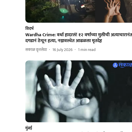
विदर्भ
Wardha Crime: वर्धा हादरलं! १२ वर्षाच्या मुलीची अत्याचारानं
दगडानं ठेचून हत्या, नग्नावस्थेत आढळला मृतदेह
सकाळ वृत्तसेवा
16 July 2026
1
min read
मुंबई