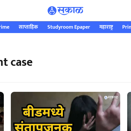
rime
साप्ताहिक
Studyroom Epaper
महाराष्ट्र
Pri
nt case