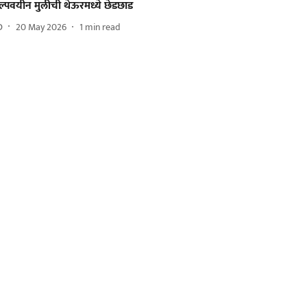
ल्पवयीन मुलीची थेऊरमध्ये छेडछाड
D
20 May 2026
1
min read