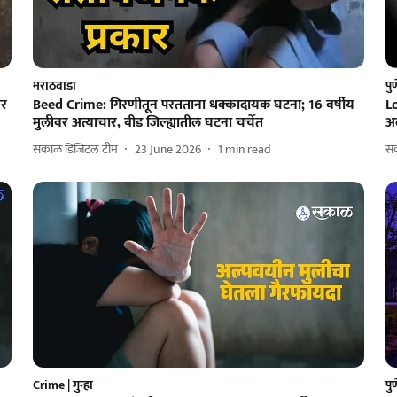
मराठवाडा
पु
तर
Beed Crime: गिरणीतून परतताना धक्कादायक घटना; 16 वर्षीय
Lo
मुलीवर अत्याचार, बीड जिल्ह्यातील घटना चर्चेत
अल
सकाळ डिजिटल टीम
23 June 2026
1
min read
सक
Crime | गुन्हा
पु