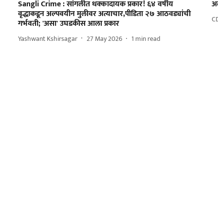
Sangli Crime : सांगलीत धक्कादायक प्रकार! ६४ वर्षीय
अ
वृद्धाकडून अल्पवयीन मुलीवर अत्याचार,पीडिता २७ आठवड्यांची
C
गर्भवती; 'असा' उघडकीस आला प्रकार
Yashwant Kshirsagar
27 May 2026
1
min read