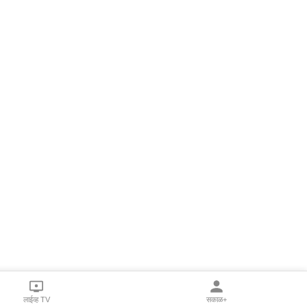
लाईव्ह TV
सकाळ+