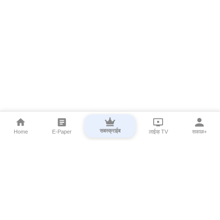
सबस्क्राईब
Home
E-Paper
लाईव्ह TV
सकाळ+