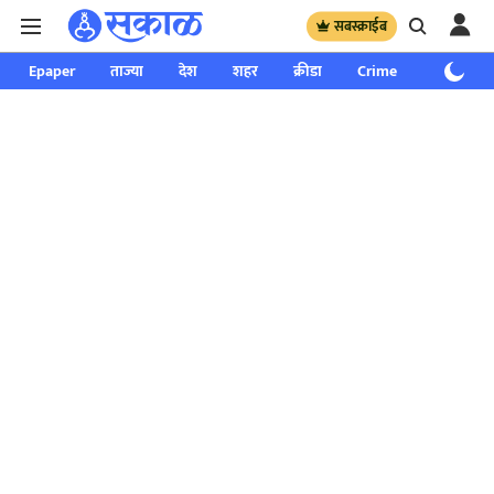
सबस्क्राईब
Epaper
ताज्या
देश
शहर
क्रीडा
Crime
साप्ताहिक