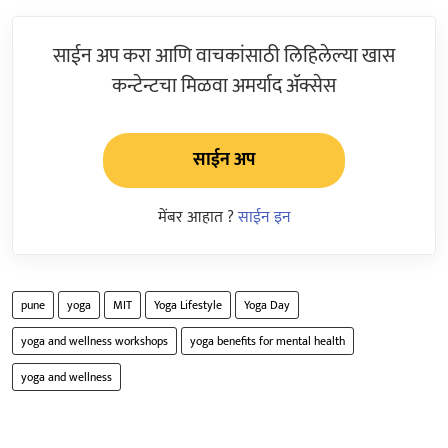
साईन अप करा आणि वाचकांसाठी लिहिलेल्या खास
कन्टेन्टचा मिळवा अमर्याद ॲक्सेस
साईन अप
मेंबर आहात ?
साईन इन
pune
yoga
MIT
Yoga Lifestyle
Yoga Day
yoga and wellness workshops
yoga benefits for mental health
yoga and wellness