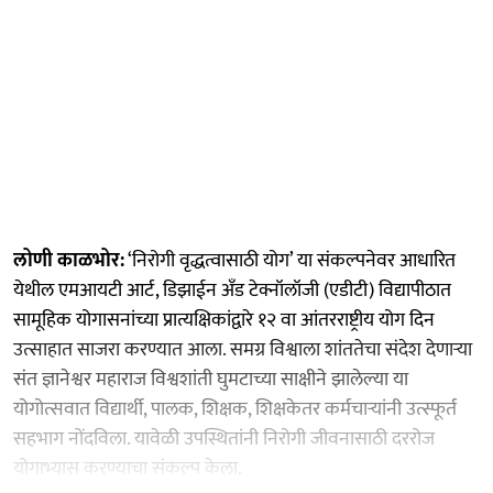
लोणी काळभोर:
‘निरोगी वृद्धत्वासाठी योग’ या संकल्पनेवर आधारित
येथील एमआयटी आर्ट, डिझाईन अँड टेक्नॉलॉजी (एडीटी) विद्यापीठात
सामूहिक योगासनांच्या प्रात्यक्षिकांद्वारे १२ वा आंतरराष्ट्रीय योग दिन
उत्साहात साजरा करण्यात आला. समग्र विश्वाला शांततेचा संदेश देणाऱ्या
संत ज्ञानेश्वर महाराज विश्वशांती घुमटाच्या साक्षीने झालेल्या या
योगोत्सवात विद्यार्थी, पालक, शिक्षक, शिक्षकेतर कर्मचाऱ्यांनी उत्स्फूर्त
सहभाग नोंदविला. यावेळी उपस्थितांनी निरोगी जीवनासाठी दररोज
योगाभ्यास करण्याचा संकल्प केला.