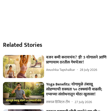
Related Stories
वजन कमी करायचंय? 'ही' 5 योगासने आणि
प्राणायाम ठरतील गेमचेंजर!
Anushka Tapshalkar
28 July 2026
Yoga Benefits: योगामुळे तंबाखू
सोडण्याची शक्यता ५० टक्क्यांनी वाढली;
एम्सच्या संशोधनातून मोठा खुलासा!
सकाळ डिजिटल टीम
27 July 2026