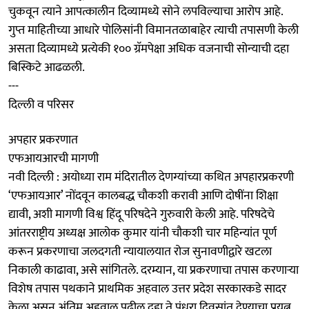
चुकवून त्याने आपत्कालीन दिव्यामध्ये सोने लपविल्याचा आरोप आहे.
गुप्त माहितीच्या आधारे पोलिसांनी विमानतळाबाहेर त्याची तपासणी केली
असता दिव्यामध्ये प्रत्येकी १०० ग्रॅमपेक्षा अधिक वजनाची सोन्याची दहा
बिस्किटे आढळली.
---
दिल्ली व परिसर
अपहार प्रकरणात
एफआयआरची मागणी
नवी दिल्ली : अयोध्या राम मंदिरातील देणग्यांच्या कथित अपहारप्रकरणी
‘एफआयआर’ नोंदवून कालबद्ध चौकशी करावी आणि दोषींना शिक्षा
द्यावी, अशी मागणी विश्व हिंदू परिषदेने गुरुवारी केली आहे. परिषदेचे
आंतरराष्ट्रीय अध्यक्ष आलोक कुमार यांनी चौकशी चार महिन्यांत पूर्ण
करून प्रकरणाचा जलदगती न्यायालयात रोज सुनावणीद्वारे खटला
निकाली काढावा, असे सांगितले. दरम्यान, या प्रकरणाचा तपास करणाऱ्या
विशेष तपास पथकाने प्राथमिक अहवाल उत्तर प्रदेश सरकारकडे सादर
केला असून अंतिम अहवाल पुढील दहा ते पंधरा दिवसांत देण्याचा प्रयत्न