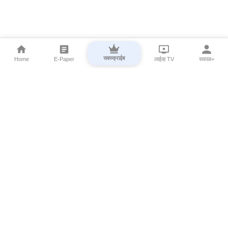
सबस्क्राईब
Home
E-Paper
लाईव्ह TV
सकाळ+
⌄
Marathi News
⌄
About Esakal
⌄
Digital Products