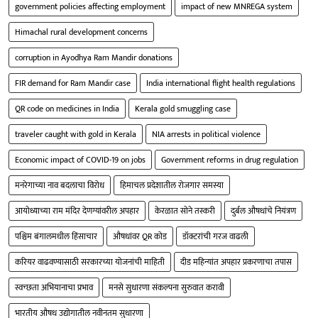
government policies affecting employment
impact of new MNREGA system
Himachal rural development concerns
corruption in Ayodhya Ram Mandir donations
FIR demand for Ram Mandir case
India international flight health regulations
QR code on medicines in India
Kerala gold smuggling case
traveler caught with gold in Kerala
NIA arrests in political violence
Economic impact of COVID-19 on jobs
Government reforms in drug regulation
मनरेगाच्या नाव बदलाचा विरोध
हिमाचल प्रदेशातील रोजगार समस्या
आयोध्याच्या राम मंदिर देणग्यांवरील अपहार
केरळात सोने तस्करी
दुर्बल औषधांचे नियंत्रण
पश्चिम बंगालमधील हिंसाचार
औषधांवर QR कोड
डॉक्टरांची गरज वाढली
करियर वाढवण्यासाठी सरकारच्या योजनांची माहिती
दीड महिन्यांत अपहार प्रकरणाचा तपास
स्वच्छता अभियानाचा प्रभाव
मनसे सुधारणा संकल्पना सुरुवात करावी
भारतीय औषध उद्योगातील नवीनतम सुधारणा