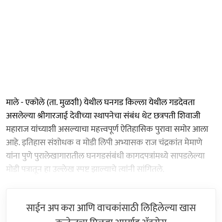
माले - एकोले (ता. मुळशी) येथील घनगड किल्ला येथील गडदेवता
असलेल्या श्रीगारजाई देवीच्या स्थापनेचा संबंध थेट छत्रपती शिवाजी
महाराज यांच्याशी असल्याचा महत्त्वपूर्ण ऐतिहासिक पुरावा समोर आला
आहे. इतिहास संशोधक व मोडी लिपी अभ्यासक राज चंद्रकांत मेमाणे
यांना पुणे पुरालेखागारातील घनगडसंबंधी कागदपत्रांमध्ये सापडलेल्या
मोडी पत्रातून हा उल्लेख स्पष्ट झाल्याचे त्यांनी सांगितले.
साईन अप करा आणि वाचकांसाठी लिहिलेल्या खास