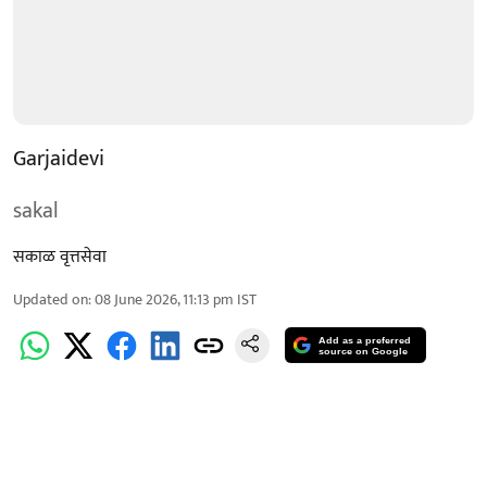
Garjaidevi
sakal
सकाळ वृत्तसेवा
Updated on
:
08 June 2026, 11:13 pm
IST
Add as a preferred
source on Google