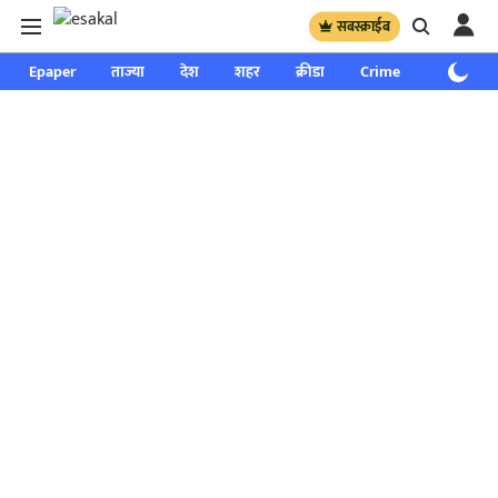
सबस्क्राईब
Epaper
ताज्या
देश
शहर
क्रीडा
Crime
साप्ताहिक