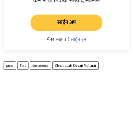
कन्टेन्टचा मिळवा अमर्याद ॲक्सेस
साईन अप
मेंबर आहात ?
साईन इन
pune
Fort
documents
Chhatrapati Shivaji Maharaj