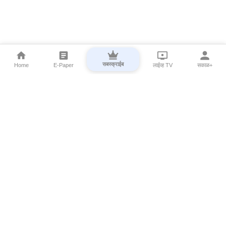
सबस्क्राईब
Home
E-Paper
लाईव्ह TV
सकाळ+
⌄
Marathi News
⌄
About Esakal
⌄
Digital Products