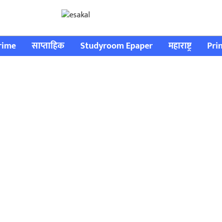
rime
साप्ताहिक
Studyroom Epaper
महाराष्ट्र
Pri