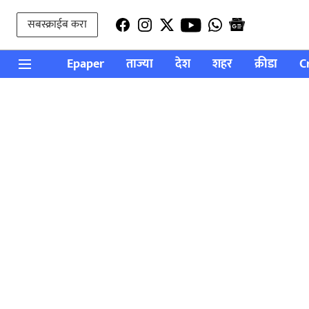
सबस्क्राईब करा
Epaper
ताज्या
देश
शहर
क्रीडा
C