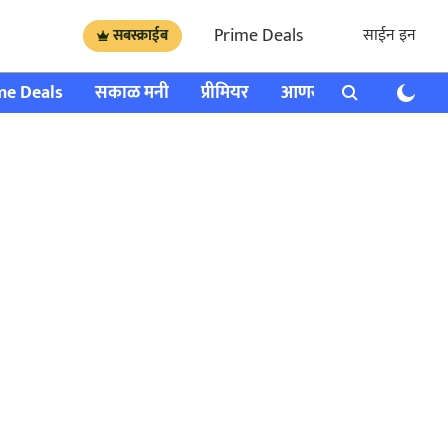
Prime Deals
साईन इन
सबस्क्राईब
me Deals
सकाळ मनी
प्रीमियर
आणखी
राशी भविष्य