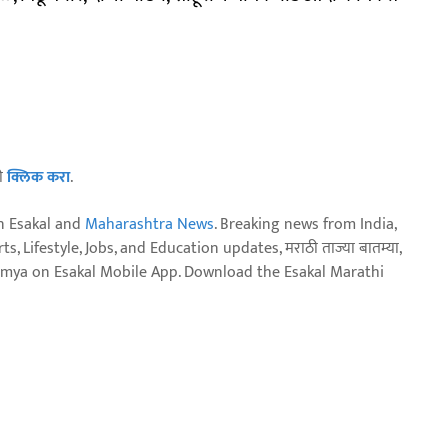
ठी
क्लिक करा
.
n Esakal and
Maharashtra News
. Breaking news from India,
, Lifestyle, Jobs, and Education updates, मराठी ताज्या बातम्या,
aja batmya on Esakal Mobile App. Download the Esakal Marathi