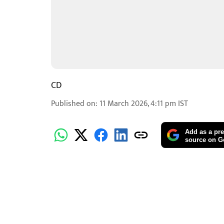
CD
Published on
:
11 March 2026, 4:11 pm
IST
Add as a pre
source on G