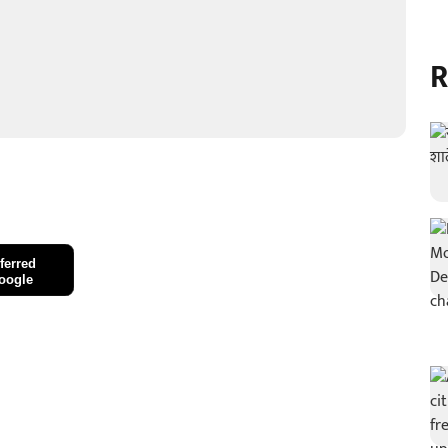
R
ferred
oogle