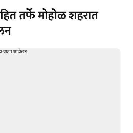
जनहित तर्फे मोहोळ शहरात
ोलन