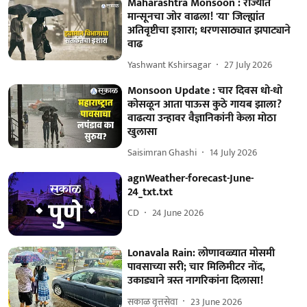
Maharashtra Monsoon : राज्यात
मान्सूनचा जोर वाढला! 'या' जिल्ह्यांत
अतिवृष्टीचा इशारा; धरणसाठ्यात झपाट्याने
वाढ
Yashwant Kshirsagar
27 July 2026
Monsoon Update : चार दिवस धो-धो
कोसळून आता पाऊस कुठे गायब झाला?
वाढत्या उन्हावर वैज्ञानिकांनी केला मोठा
खुलासा
Saisimran Ghashi
14 July 2026
agnWeather-forecast-June-
24_txt.txt
CD
24 June 2026
Lonavala Rain: लोणावळ्यात मोसमी
पावसाच्या सरी; चार मिलिमीटर नोंद,
उकाड्याने त्रस्त नागरिकांना दिलासा!
सकाळ वृत्तसेवा
23 June 2026