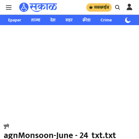
सबस्क्राईब
Epaper
ताज्या
देश
शहर
क्रीडा
Crime
साप्ताहिक
पुणे
agnMonsoon-June - 24_txt.txt