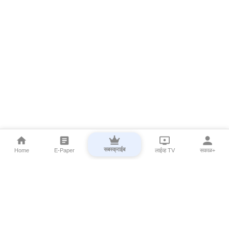
सबस्क्राईब
Home
E-Paper
लाईव्ह TV
सकाळ+