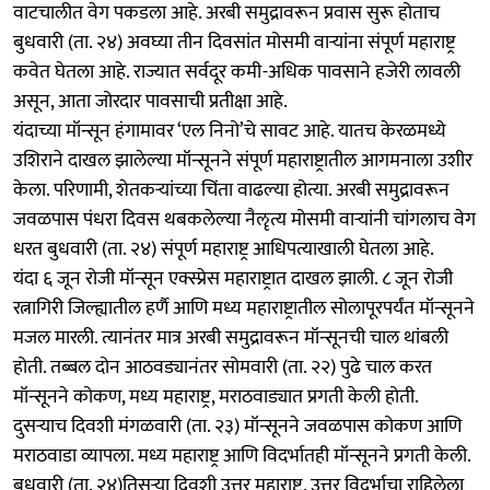
वाटचालीत वेग पकडला आहे. अरबी समुद्रावरून प्रवास सुरू होताच
बुधवारी (ता. २४) अवघ्या तीन दिवसांत मोसमी वाऱ्यांना संपूर्ण महाराष्ट्र
कवेत घेतला आहे. राज्यात सर्वदूर कमी-अधिक पावसाने हजेरी लावली
असून, आता जोरदार पावसाची प्रतीक्षा आहे.
यंदाच्या मॉन्सून हंगामावर ‘एल निनो’चे सावट आहे. यातच केरळमध्ये
उशिराने दाखल झालेल्या मॉन्सूनने संपूर्ण महाराष्ट्रातील आगमनाला उशीर
केला. परिणामी, शेतकऱ्यांच्या चिंता वाढल्या होत्या. अरबी समुद्रावरून
जवळपास पंधरा दिवस थबकलेल्या नैॡत्य मोसमी वाऱ्यांनी चांगलाच वेग
धरत बुधवारी (ता. २४) संपूर्ण महाराष्ट्र आधिपत्याखाली घेतला आहे.
यंदा ६ जून रोजी मॉन्सून एक्स्प्रेस महाराष्ट्रात दाखल झाली. ८ जून रोजी
रत्नागिरी जिल्ह्यातील हर्णै आणि मध्य महाराष्ट्रातील सोलापूरपर्यंत मॉन्सूनने
मजल मारली. त्यानंतर मात्र अरबी समुद्रावरून मॉन्सूनची चाल थांबली
होती. तब्बल दोन आठवड्यानंतर सोमवारी (ता. २२) पुढे चाल करत
मॉन्सूनने कोकण, मध्य महाराष्ट्र, मराठवाड्यात प्रगती केली होती.
दुसऱ्याच दिवशी मंगळवारी (ता. २३) मॉन्सूनने जवळपास कोकण आणि
मराठवाडा व्यापला. मध्य महाराष्ट्र आणि विदर्भातही मॉन्सूनने प्रगती केली.
बुधवारी (ता. २४)तिसऱ्या दिवशी उत्तर महाराष्ट्र, उत्तर विदर्भाचा राहिलेला