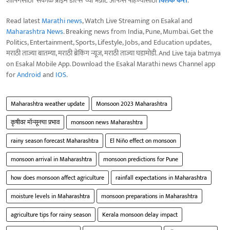
शॉपिंगसाठी 'सकाळ प्राईम डील्स'च्या भन्नाट ऑफर्स पाहण्यासाठी
क्लिक करा
.
Read latest
Marathi news
, Watch Live Streaming on Esakal and
Maharashtra News
. Breaking news from India, Pune, Mumbai. Get the
Politics, Entertainment, Sports, Lifestyle, Jobs, and Education updates,
मराठी ताज्या बातम्या, मराठी ब्रेकिंग न्यूज, मराठी ताज्या घडामोडी. And Live taja batmya
on Esakal Mobile App. Download the Esakal Marathi news Channel app
for
Android
and
IOS
.
Maharashtra weather update
Monsoon 2023 Maharashtra
कृषीवर मॉन्सूनचा प्रभाव
monsoon news Maharashtra
rainy season forecast Maharashtra
El Niño effect on monsoon
monsoon arrival in Maharashtra
monsoon predictions for Pune
how does monsoon affect agriculture
rainfall expectations in Maharashtra
moisture levels in Maharashtra
monsoon preparations in Maharashtra
agriculture tips for rainy season
Kerala monsoon delay impact