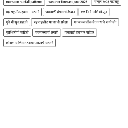
monsoon rainfall patterns
weather forecast June 2023
मॉन्सून २०२३ महाराष्ट्र
महाराष्ट्रातील हवामान अद्यतने
पावसाळी हंगाम भविष्यात
एल निनो आणि मॉन्सून
पुणे मॉन्सून अद्यतने
महाराष्ट्रातील पावसाची अपेक्षा
पावसाळ्यातील शेतकऱ्यांचे मार्गदर्शन
पूरस्थितीची माहिती
पावसाळ्याची तयारी
पावसाळी हवामान भाकित
कोकण आणि मराठवाडा पावसाचे अद्यतने