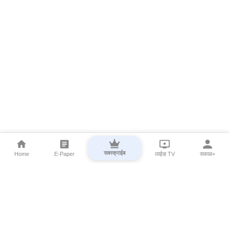
सबस्क्राईब
Home
E-Paper
लाईव्ह TV
सकाळ+