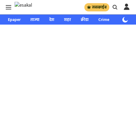
सबस्क्राईब
Epaper
ताज्या
देश
शहर
क्रीडा
Crime
साप्ताहिक