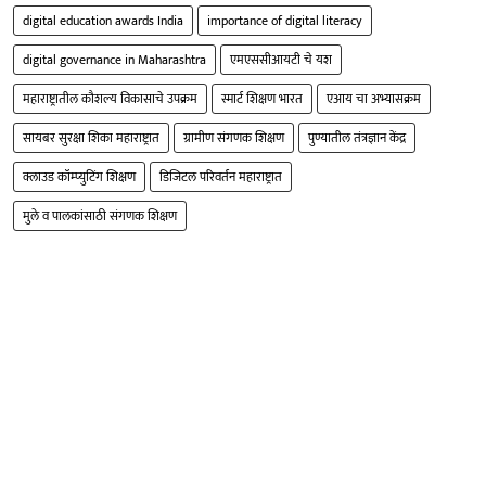
digital education awards India
importance of digital literacy
digital governance in Maharashtra
एमएससीआयटी चे यश
महाराष्ट्रातील कौशल्य विकासाचे उपक्रम
स्मार्ट शिक्षण भारत
एआय चा अभ्यासक्रम
सायबर सुरक्षा शिका महाराष्ट्रात
ग्रामीण संगणक शिक्षण
पुण्यातील तंत्रज्ञान केंद्र
क्लाउड कॉम्प्युटिंग शिक्षण
डिजिटल परिवर्तन महाराष्ट्रात
मुले व पालकांसाठी संगणक शिक्षण