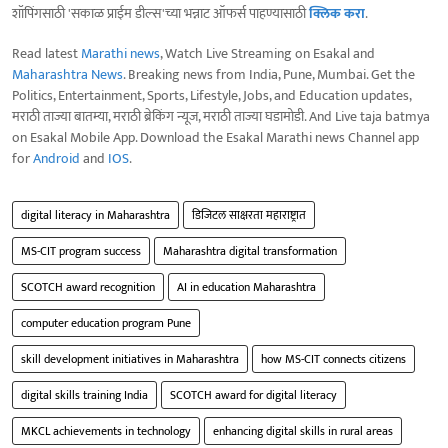
शॉपिंगसाठी 'सकाळ प्राईम डील्स'च्या भन्नाट ऑफर्स पाहण्यासाठी
क्लिक करा
.
Read latest
Marathi news
, Watch Live Streaming on Esakal and
Maharashtra News
. Breaking news from India, Pune, Mumbai. Get the
Politics, Entertainment, Sports, Lifestyle, Jobs, and Education updates,
मराठी ताज्या बातम्या, मराठी ब्रेकिंग न्यूज, मराठी ताज्या घडामोडी. And Live taja batmya
on Esakal Mobile App. Download the Esakal Marathi news Channel app
for
Android
and
IOS
.
digital literacy in Maharashtra
डिजिटल साक्षरता महाराष्ट्रात
MS-CIT program success
Maharashtra digital transformation
SCOTCH award recognition
AI in education Maharashtra
computer education program Pune
skill development initiatives in Maharashtra
how MS-CIT connects citizens
digital skills training India
SCOTCH award for digital literacy
MKCL achievements in technology
enhancing digital skills in rural areas