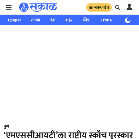
सबस्क्राईब
Epaper
ताज्या
देश
शहर
क्रीडा
Crime
साप्ताहिक
पुणे
‘एमएससीआयटी’ला राष्ट्रीय स्कॉच पुरस्कार