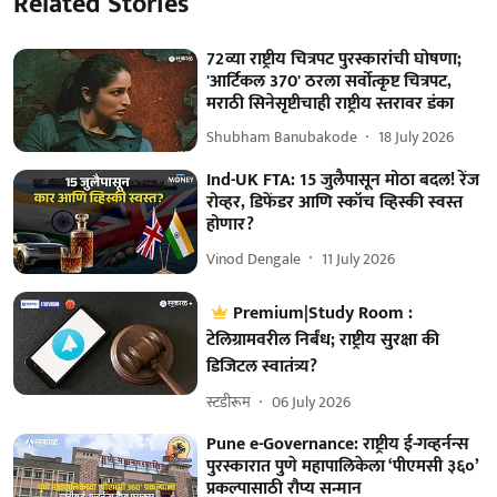
Related Stories
72व्या राष्ट्रीय चित्रपट पुरस्कारांची घोषणा;
'आर्टिकल 370' ठरला सर्वोत्कृष्ट चित्रपट,
मराठी सिनेसृष्टीचाही राष्ट्रीय स्तरावर डंका
Shubham Banubakode
18 July 2026
Ind-UK FTA: 15 जुलैपासून मोठा बदल! रेंज
रोव्हर, डिफेंडर आणि स्कॉच व्हिस्की स्वस्त
होणार?
Vinod Dengale
11 July 2026
Premium|Study Room :
टेलिग्रामवरील निर्बंध; राष्ट्रीय सुरक्षा की
डिजिटल स्वातंत्र्य?
स्टडीरूम
06 July 2026
Pune e-Governance: राष्ट्रीय ई-गव्हर्नन्स
पुरस्कारात पुणे महापालिकेला ‘पीएमसी ३६०’
प्रकल्पासाठी रौप्य सन्मान