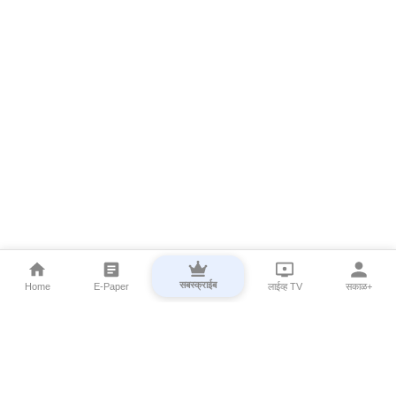
सबस्क्राईब
Home
E-Paper
लाईव्ह TV
सकाळ+