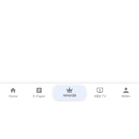
सबस्क्राईब
Home
E-Paper
लाईव्ह TV
सकाळ+