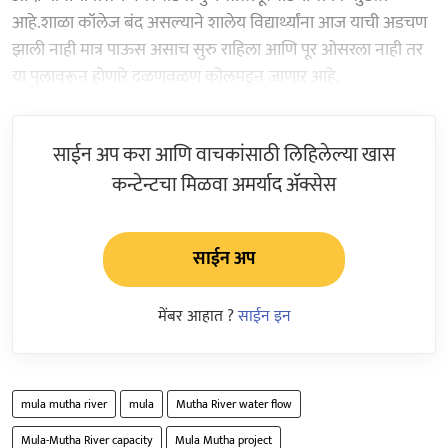
आहे.शाळा कॉलेज बंद असल्याने शालेय विद्यार्थ्यांना आज याची अडचण
झाली नाही मात्र पाऊस असाच सुरु राहिला आणि पूर ओसरला नाही तर
या पुलावरून होणारे दळणवळण कोलमडून जाणार आहे.
साईन अप करा आणि वाचकांसाठी लिहिलेल्या खास
कन्टेन्टचा मिळवा अमर्याद ॲक्सेस
साईन अप
मेंबर आहात ?
साईन इन
mula mutha river
mula
Mutha River water flow
Mula-Mutha River capacity
Mula Mutha project