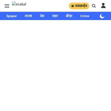
सबस्क्राईब
Epaper
ताज्या
देश
शहर
क्रीडा
Crime
साप्ताहिक