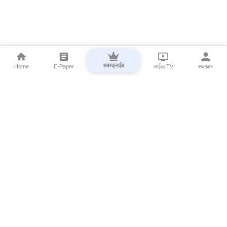
सबस्क्राईब
Home
E-Paper
लाईव्ह TV
सकाळ+
⌄
Marathi News
⌄
About Esakal
⌄
Digital Products