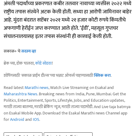
अंमली पदार्थांच्या प्रकरणात कबीर तलवार नावाच्या व्यक्तीस २०२२ मध्ये
राष्ट्रीय तपास संस्थेने अटक केली होती. सध्या हा आरोपी जामिनावर बाहेर
आहे. मुंदरा बंदरात सप्टेंबर २०२१ मध्ये २१ हजार कोटी रुपये किंमतीचे
अफगाणी हेरॉईन जप्त करण्यात आले होते. ‘ईडी’, महसूल गुप्तचर
संचालनालयासह इतर तपास संस्थांनी ही कारवाई केली होती.
सकाळ+ चे
सदस्य व्हा
ब्रेक घ्या, डोकं चालवा,
कोडे सोडवा
!
शॉपिंगसाठी 'सकाळ प्राईम डील्स'च्या भन्नाट ऑफर्स पाहण्यासाठी
क्लिक करा
.
Read latest
Marathi news
, Watch Live Streaming on Esakal and
Maharashtra News
. Breaking news from India, Pune, Mumbai. Get the
Politics, Entertainment, Sports, Lifestyle, Jobs, and Education updates,
मराठी ताज्या बातम्या, मराठी ब्रेकिंग न्यूज, मराठी ताज्या घडामोडी. And Live taja batmya
on Esakal Mobile App. Download the Esakal Marathi news Channel app
for
Android
and
IOS
.