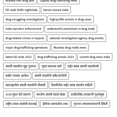
Mundra Port drug bust
Gujarat drug trafficking news
ED raids Delhi nightclubs
heroin seizure India
drug smuggling investigations
high-profile arrests in drug cases
India narcotics enforcement
underworld connections in drug trade
drug-related crimes in Gujarat
national investigation agency drug arrests
major drug trafficking operations
Mumbai drug mafia news
latest ED raids 2023
drug trafficking arrests 2023
current drug news India
अंमली पदार्थांचा मुद्दा गुजरात
मुंदरा बंदरावर छापे
नाईट क्लब अंमली पदार्थांमध्ये
कबीर तलवार अटकेत
अंमली पदार्थांची अवैध हेराफेरी
महाराष्ट्रातील अंमली पदार्थांची चौकशी
दिल्लीतील नाईट क्लब संदर्भात माहिती
२०२१ मुंदरा पोर्ट प्रकरण
भारतीय अंमली पदार्थ धोका
हरप्रीतसिंह तलवारची गुंतवणूक
राष्ट्रीय तपास संस्थेची कारवाई
ईडीच्या छाप्यातील तथ्य
गुप्तचर संचालायानंतरची स्थिती