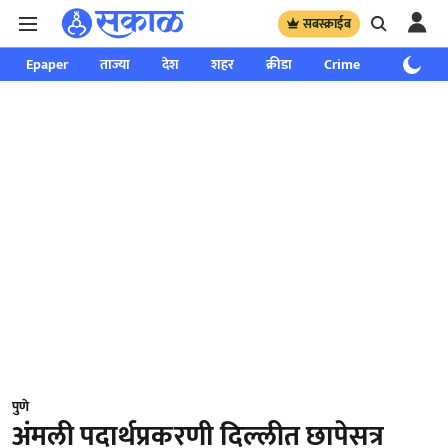
सबस्क्राईब
Epaper
ताज्या
देश
शहर
क्रीडा
Crime
साप्ताहिक
पुणे
अंमली पदार्थप्रकरणी दिल्लीत छापेसत्र