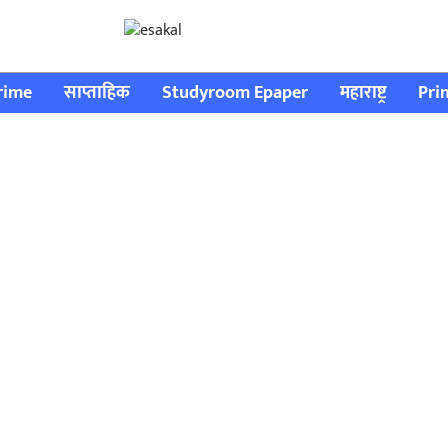
rime
साप्ताहिक
Studyroom Epaper
महाराष्ट्र
Pri