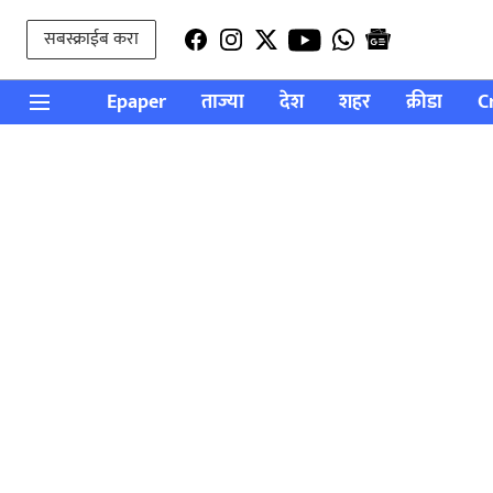
सबस्क्राईब करा
Epaper
ताज्या
देश
शहर
क्रीडा
C