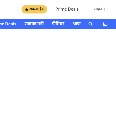
Prime Deals
साईन इन
सबस्क्राईब
me Deals
सकाळ मनी
प्रीमियर
आणखी
राशी भविष्य