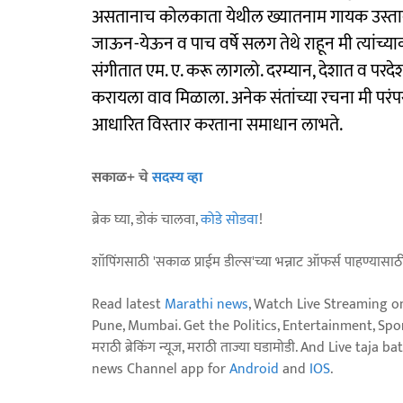
असतानाच कोलकाता येथील ख्यातनाम गायक उस्ताद रा
जाऊन-येऊन व पाच वर्षे सलग तेथे राहून मी त्यांच्
संगीतात एम. ए. करू लागलो. दरम्यान, देशात व परदेशा
करायला वाव मिळाला. अनेक संतांच्या रचना मी परंपराग
आधारित विस्तार करताना समाधान लाभते.
सकाळ+ चे
सदस्य व्हा
ब्रेक घ्या, डोकं चालवा,
कोडे सोडवा
!
शॉपिंगसाठी 'सकाळ प्राईम डील्स'च्या भन्नाट ऑफर्स पाहण्यासा
Read latest
Marathi news
, Watch Live Streaming o
Pune, Mumbai. Get the Politics, Entertainment, Sports
मराठी ब्रेकिंग न्यूज, मराठी ताज्या घडामोडी. And Live t
news Channel app for
Android
and
IOS
.