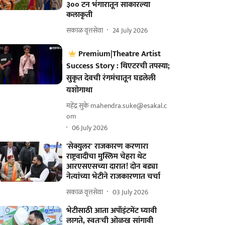
३०० टन भंगारातून साकारल्या
कलाकृती
सकाळ वृत्तसेवा
24 July 2026
Premium|Theatre Artist
Success Story : थिएटरची तपस्या;
सुकृत देवची रंगमंचातून घडलेली
यशोगाथा
महेंद्र सुके mahendra.suke@esakal.c
om
06 July 2026
'सेक्युलर' राजकारण करणारा
राष्ट्रवादीचा मुस्लिम चेहरा थेट
आरएसएसच्या दारात! दोन बड्या
नेत्यांच्या भेटीने राजकारणात चर्चा
सकाळ वृत्तसेवा
03 July 2026
भेटीसाठी आता अपॉइंटमेंट घ्यावी
लागते, स्वतःची ओळख सांगावी