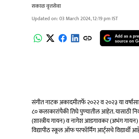
सकाळ वृत्तसेवा
Updated on
:
03 March 2024, 12:19 pm
IST
Add as a pre
source on G
संगीत नाटक अकादमीतर्फे २०२२ व २०२३ या वर्षांसाठी
८० कलाकारांपैकी तिघे पुण्यातील आहेत. यासाठी न
(शास्त्रीय गायन) व नागेश आडगावकर (अभंग गायन) 
विद्यापीठ स्कूल ऑफ परफॉर्मिंग आर्ट्सचे विद्यार्थी आह