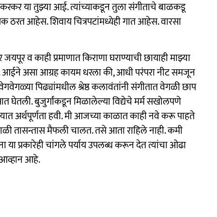
 झोकरकर या तुझ्या आई. त्यांच्याकडून तुला संगीताचे बाळकडू
वासक ठरत आहेस. शिवाय चित्रपटांमध्येही गात आहेस. वारसा
ंतर जयपूर व काही प्रमाणात किराणा घराण्याची छायाही माझ्या
. आईने असा आग्रह कायम धरला की, आधी परंपरा नीट समजून
वेगवेगळ्या पिढ्यांमधील श्रेष्ठ कलावंतांनी संगीतात वेगळी छाप
घेतली. बुजुर्गांकडून मिळालेल्या विद्येचे मर्म सखोलपणे
्यात अर्थपूर्णता हवी. मी आजच्या काळात काही नवे करू पाहते
्या काळी तासन्तास मैफली चालत. तसे आता राहिले नाही. कमी
ंना या प्रकारेही चांगले पर्याय उपलब्ध करून देत त्यांचा ओढा
 आव्हान आहे.