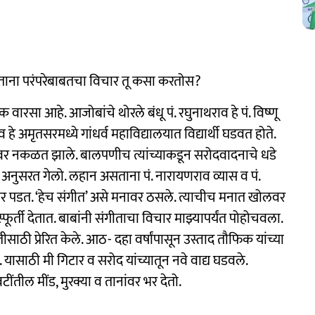
करताना परंपरेबाबतचा विचार तू कसा करतोस?
 वारसा आहे. आजोबांचे थोरले बंधू पं. रघुनाथराव हे पं. विष्णू
हे अमृतसरमध्ये गांधर्व महाविद्यालयात विद्यार्थी घडवत होते.
्यावर नकळत झाले. बालपणीच त्यांच्याकडून सरोदवादनाचे धडे
मी अनुसरत गेलो. लहान असताना पं. नारायणराव व्यास व पं.
ानावर पडत. ‘हेच संगीत’ असे मनावर ठसले. त्याचीच मनात खोलवर
र्ती देतात. बाबांनी संगीताचा विचार माझ्यापर्यंत पोहोचवला.
ाठी प्रेरित केले. आठ- दहा वर्षांपासून उस्ताद तौफिक यांच्या
 यासाठी मी गिटार व सरोद यांच्यातून नवे वाद्य घडवले.
टींतील मींड, मुरक्या व तानांवर भर देतो.