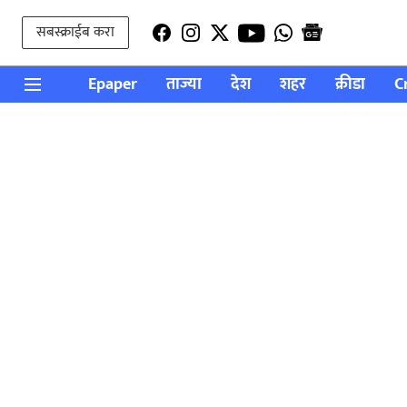
सबस्क्राईब करा
Epaper
ताज्या
देश
शहर
क्रीडा
C