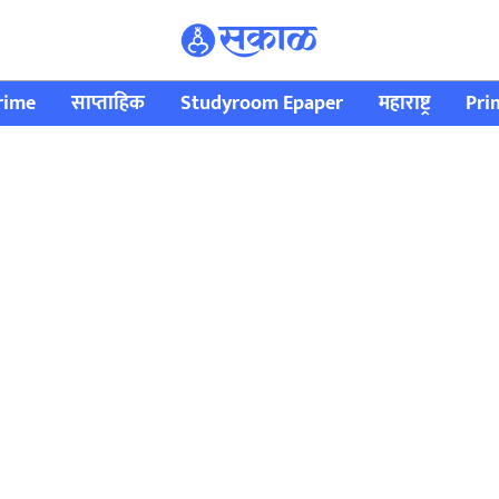
rime
साप्ताहिक
Studyroom Epaper
महाराष्ट्र
Pri