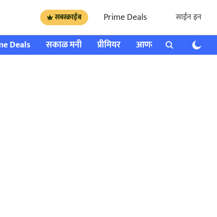
Prime Deals
साईन इन
सबस्क्राईब
me Deals
सकाळ मनी
प्रीमियर
आणखी
राशी भविष्य