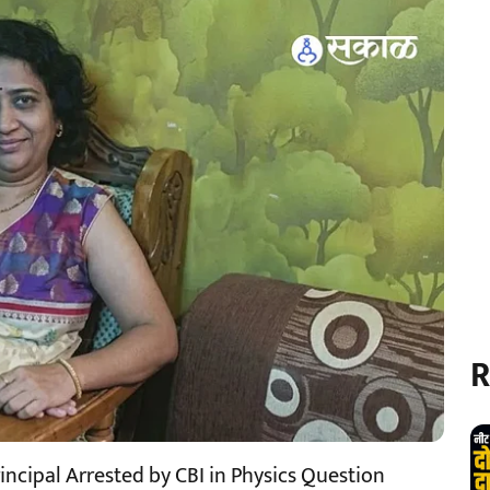
R
ncipal Arrested by CBI in Physics Question