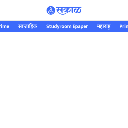
rime
साप्ताहिक
Studyroom Epaper
महाराष्ट्र
Pri