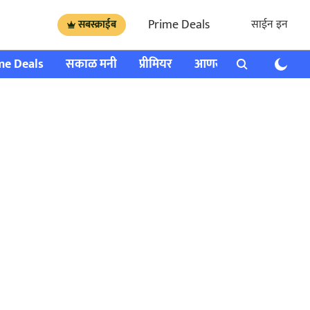
Prime Deals
साईन इन
सबस्क्राईब
me Deals
सकाळ मनी
प्रीमियर
आणखी
राशी भविष्य