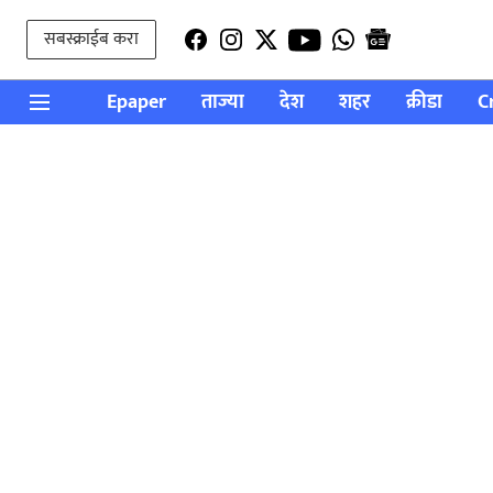
सबस्क्राईब करा
Epaper
ताज्या
देश
शहर
क्रीडा
C