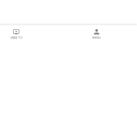
लाईव्ह TV
सकाळ+
l Programs
Print Products