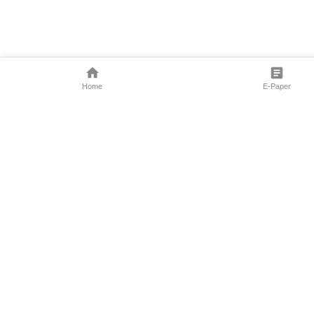
Home
E-Paper
Follow Us
Marathi News