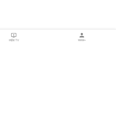
लाईव्ह TV
सकाळ+
l Programs
Print Products