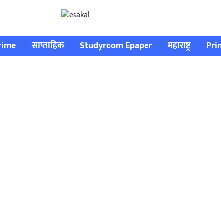
rime
साप्ताहिक
Studyroom Epaper
महाराष्ट्र
Pri