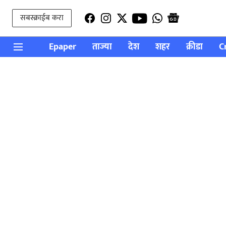
सबस्क्राईब करा
Epaper
ताज्या
देश
शहर
क्रीडा
C