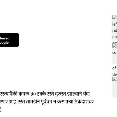
ferred
oogle
्त्यांपैकी केवळ ४० टक्के रस्ते दुरुस्त झाल्याने यंदा
ार आहे. रस्ते तातडीने पूर्ववत न करणाऱ्या ठेकेदारांवर
े.