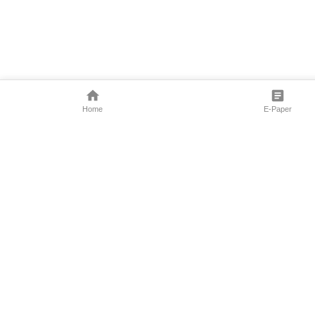
Home
E-Paper
Follow Us
Marathi News