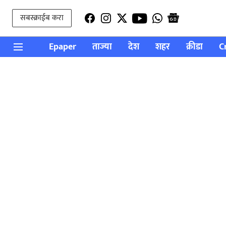
सबस्क्राईब करा
Epaper
ताज्या
देश
शहर
क्रीडा
C