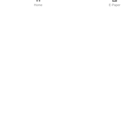
Home
E-Paper
Follow Us
Marathi News
Maharashtra N
Entertainment 
Sports News
Mumbai News