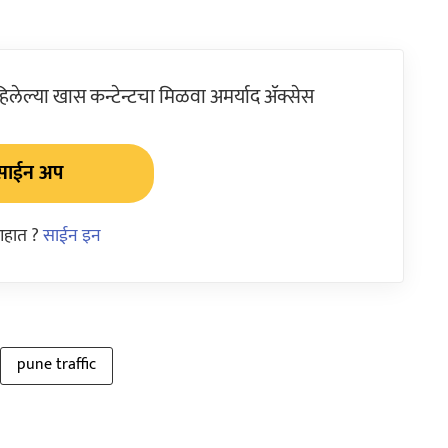
ेल्या खास कन्टेन्टचा मिळवा अमर्याद ॲक्सेस
साईन अप
आहात ?
साईन इन
pune traffic