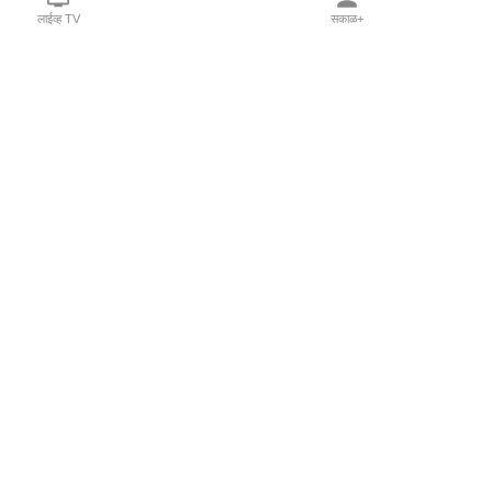
लाईव्ह TV
सकाळ+
l Programs
Print Products
Sakal Saptahik
hka
Family Doctor
 Crowdfunding
Sakal Publications
orm Pune India