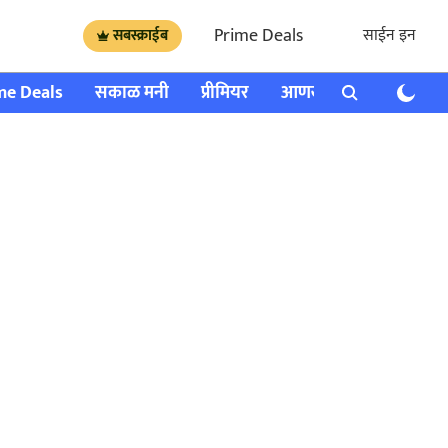
Prime Deals
साईन इन
सबस्क्राईब
me Deals
सकाळ मनी
प्रीमियर
आणखी
राशी भविष्य