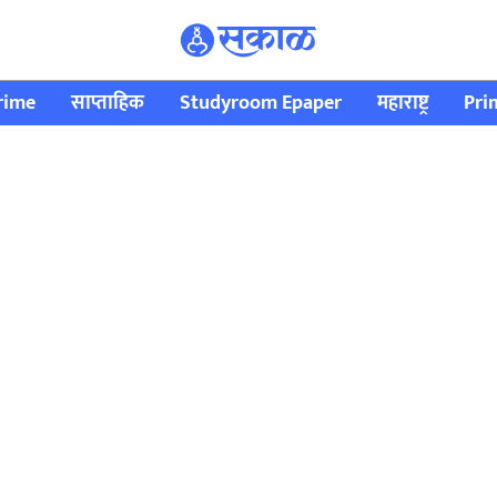
rime
साप्ताहिक
Studyroom Epaper
महाराष्ट्र
Pri