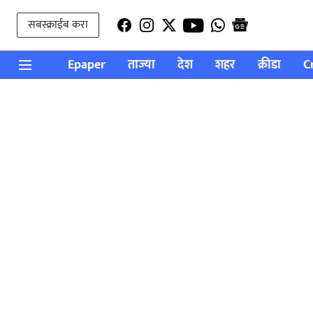
सबस्क्राईब करा
Epaper
ताज्या
देश
शहर
क्रीडा
C