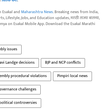
ठी
क्लिक करा
.
n Esakal and
Maharashtra News
. Breaking news from India,
, Lifestyle, Jobs, and Education updates, मराठी ताज्या बातम्या,
aja batmya on Esakal Mobile App. Download the Esakal Marathi
bly issues
avi Landge decisions
BJP and NCP conflicts
embly procedural violations
Pimpiri local news
overnance challenges
political controversies