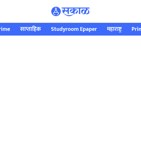
rime
साप्ताहिक
Studyroom Epaper
महाराष्ट्र
Pri