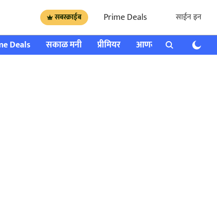
Prime Deals
साईन इन
सबस्क्राईब
me Deals
सकाळ मनी
प्रीमियर
आणखी
राशी भविष्य