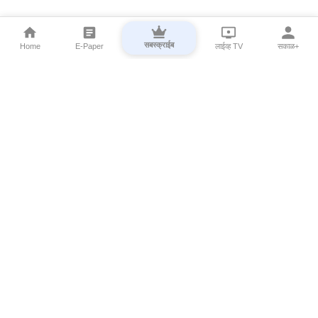
सबस्क्राईब
Home
E-Paper
लाईव्ह TV
सकाळ+
⌄
Marathi News
⌄
About Esakal
⌄
Digital Products