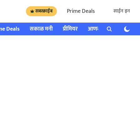
Prime Deals
साईन इन
सबस्क्राईब
me Deals
सकाळ मनी
प्रीमियर
आणखी
राशी भविष्य