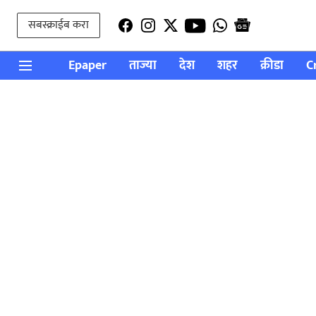
सबस्क्राईब करा
Epaper
ताज्या
देश
शहर
क्रीडा
C