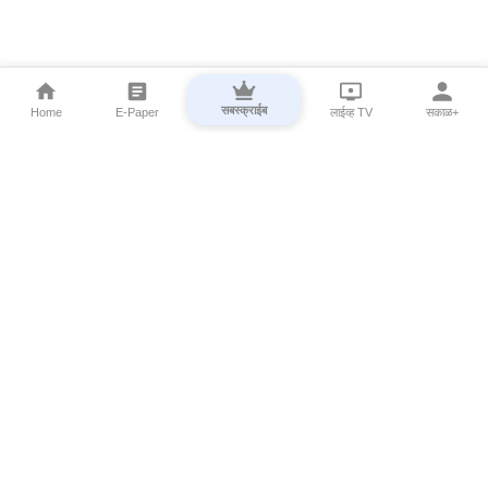
सबस्क्राईब
Home
E-Paper
लाईव्ह TV
सकाळ+
⌄
Marathi News
⌄
About Esakal
⌄
Digital Products