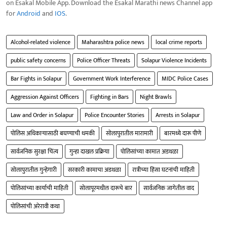
on Esakal Mobile App. Download the Esakal Marathi news Channel app
for
Android
and
IOS
.
Alcohol-related violence
Maharashtra police news
local crime reports
public safety concerns
Police Officer Threats
Solapur Violence Incidents
Bar Fights in Solapur
Government Work Interference
MIDC Police Cases
Aggression Against Officers
Fighting in Bars
Night Brawls
Law and Order in Solapur
Police Encounter Stories
Arrests in Solapur
पोलिस अधिकाऱ्यासाठी बघण्याची धमकी
सोलापुरातील मारामारी
बारमध्ये दारू पीणे
सार्वजनिक सुरक्षा चिंत्य
गुन्हा दाखल प्रक्रिया
पोलिसांच्या कामात अडथळा
सोलापुरातील गुन्हेगारी
सरकारी कामाचा अडथळा
रात्रीच्या हिंसा घटनांची माहिती
पोलिसांच्या कार्याची माहिती
सोलापूरमधील दारूचे बार
सार्वजनिक जागेतील वाद
पोलिसांची अरेरावी कथा