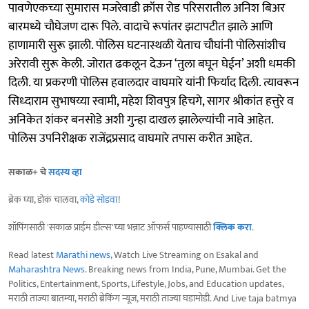
पावणेएकच्या सुमारास मजरेवाडी क्रॉस रोड परिसरातील अनिश बिअर
बारमध्ये चौघेजण दारू पिले. वादाचे रूपांतर झटापटीत झाले आणि
हाणामारी सुरू झाली. पोलिस घटनास्थळी येताच चौघांनी पोलिसांशीच
अरेरावी सुरू केली. जोरात ढकलून देऊन ‘तुला बघून घेईन’ अशी धमकी
दिली. या प्रकरणी पोलिस हवालदार वाघमारे यांनी फिर्याद दिली. त्यावरून
सिध्दाराम सुभाषय्या स्वामी, महेश शिवपुत्र हिचगे, सागर श्रीकांत हत्तुरे व
अनिकेत शंकर बनसोडे अशी गुन्हा दाखल झालेल्यांची नावे आहेत.
पोलिस उपनिरीक्षक राजेंद्रप्रसाद वाघमारे तपास करीत आहेत.
सकाळ+ चे
सदस्य व्हा
ब्रेक घ्या, डोकं चालवा,
कोडे सोडवा
!
शॉपिंगसाठी 'सकाळ प्राईम डील्स'च्या भन्नाट ऑफर्स पाहण्यासाठी
क्लिक करा
.
Read latest
Marathi news
, Watch Live Streaming on Esakal and
Maharashtra News
. Breaking news from India, Pune, Mumbai. Get the
Politics, Entertainment, Sports, Lifestyle, Jobs, and Education updates,
मराठी ताज्या बातम्या, मराठी ब्रेकिंग न्यूज, मराठी ताज्या घडामोडी. And Live taja batmya