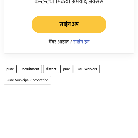
कन्टेन्टचा मिळवा अमर्याद ॲक्सेस
साईन अप
मेंबर आहात ?
साईन इन
pune
Recruitment
district
pmc
PMC Workers
Pune Municipal Corporation