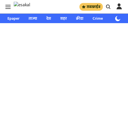
सबस्क्राईब
Epaper
ताज्या
देश
शहर
क्रीडा
Crime
साप्ताहिक