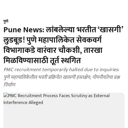
पुणे
Pune News: लांबलेल्या भरतीत ‘खासगी’
लुडबूड! पुणे महापालिकेत सेवकवर्ग
विभागाकडे वारंवार चौकशी, तारखा
मिळविण्यासाठी तूर्त स्थगित
PMC recruitment temporarily halted due to inquiries:
पुणे महापालिकेतील भरती प्रक्रियेत खासगी हस्तक्षेप; गोपनीयतेचा प्रश्न
निर्माण