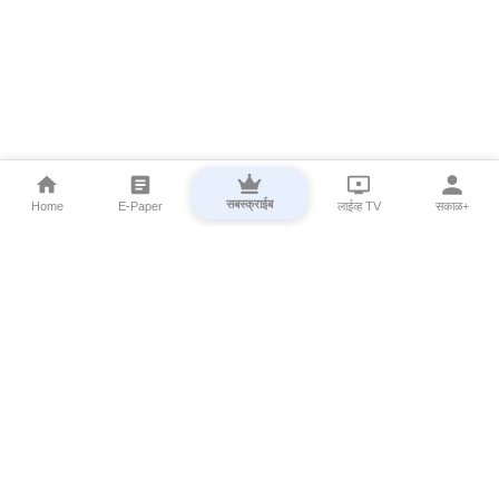
सबस्क्राईब
Home
E-Paper
लाईव्ह TV
सकाळ+
⌄
Marathi News
⌄
About Esakal