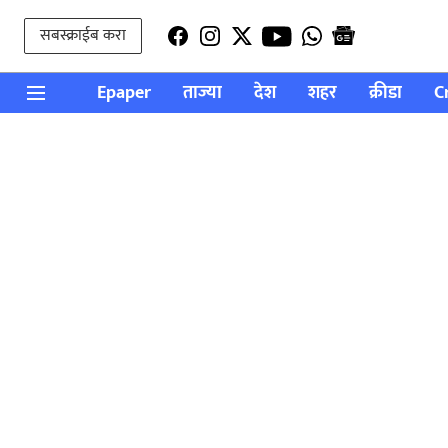
सबस्क्राईब करा
Epaper
ताज्या
देश
शहर
क्रीडा
C