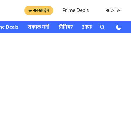
Prime Deals
साईन इन
सबस्क्राईब
me Deals
सकाळ मनी
प्रीमियर
आणखी
राशी भविष्य