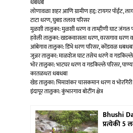
धबधबे
लोणावळा शहर आणि ग्रामीण हद्द: टायगर पॉईंट, लायन
टाटा धरण, घुबड तलाव परिसर
मुळशी तालुका: मुळशी धरण व ताम्हीणी घाट जंगल
हवेली तालुका: खडकवासला धरण, वरसगाव धरण व स
आंबेगाव तालुका: डिंभे धरण परिसर, कोंडवळ धबधब
जुन्नर तालुका: माळशेज घाट तसेच धरणे व गडकिल्ल
भोर तालुका: भाटघर धरण व गडकिल्ले परिसर, पाण्या
कातळधरा धबधबा
खेड तालुका: भिमाशंकर चासकमान धरण व भोरगिरी 
इंदापूर तालुका: कुंभारगाव बोटींग क्षेत्र
Bhushi Dam
प्रत्येकी 5