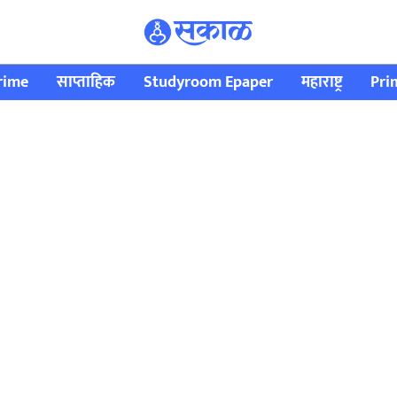
rime
साप्ताहिक
Studyroom Epaper
महाराष्ट्र
Pri