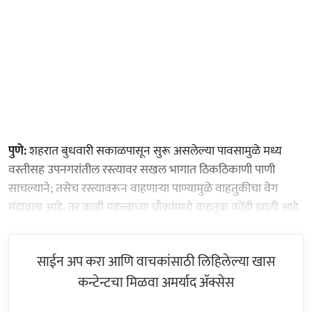
पुणे:
शहरात बुधवारी सकाळपासून सुरू असलेल्या पावसामुळे मध्य
वस्तीसह उपनगरांतील रस्त्यावर सखल भागात ठिकठिकाणी पाणी
साचल्याने; तसेच रस्त्यावरून वाहणाऱ्या पाण्यामुळे वाहतुकीचा वेग
मंदावला आहे. तर काही महत्त्वाच्या चौकांमध्ये वाहतूक कोंडी झाली आहे.
साईन अप करा आणि वाचकांसाठी लिहिलेल्या खास
कन्टेन्टचा मिळवा अमर्याद ॲक्सेस