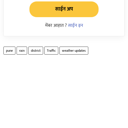
साईन अप
मेंबर आहात ?
साईन इन
pune
rain
district
Traffic
weather updates