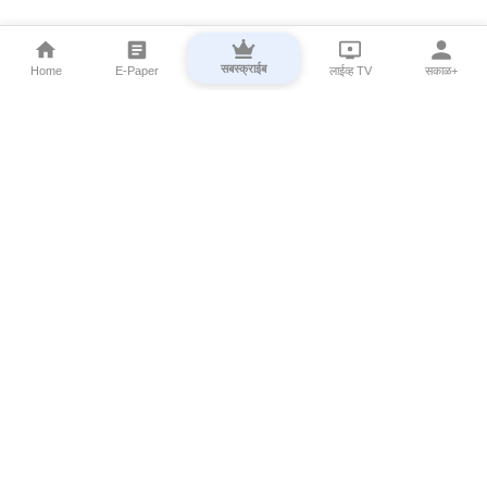
सबस्क्राईब
Home
E-Paper
लाईव्ह TV
सकाळ+
⌄
Marathi News
⌄
About Esakal
⌄
Digital Products
⌄
Sakal Programs
⌄