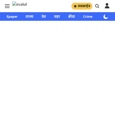
सबस्क्राईब
Epaper
ताज्या
देश
शहर
क्रीडा
Crime
साप्ताहिक