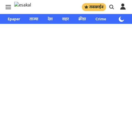
सबस्क्राईब
Epaper
ताज्या
देश
शहर
क्रीडा
Crime
साप्ताहिक