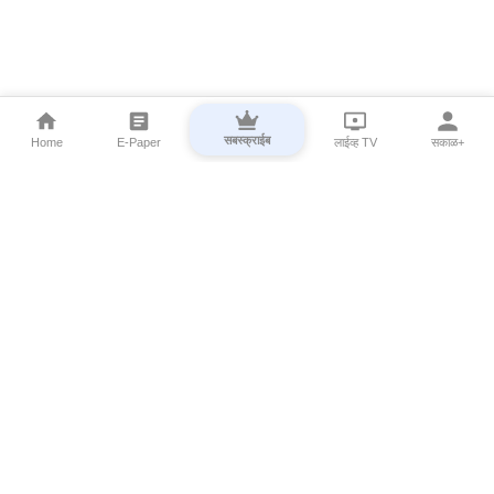
सबस्क्राईब
Home
E-Paper
लाईव्ह TV
सकाळ+
⌄
Marathi News
⌄
About Esakal
⌄
Digital Products