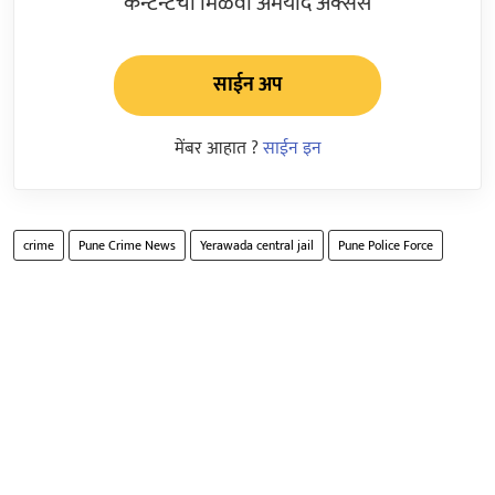
कन्टेन्टचा मिळवा अमर्याद ॲक्सेस
साईन अप
मेंबर आहात ?
साईन इन
crime
Pune Crime News
Yerawada central jail
Pune Police Force