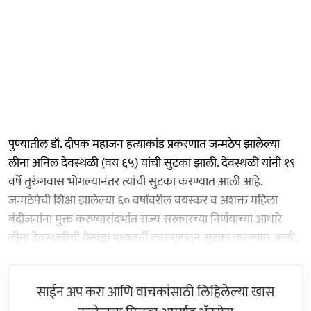
पुण्यातील डॉ. दीपक महाजन हत्याकांड प्रकरणात जन्मठेप झालेल्या
लीना अनिल देवस्थळी (वय ६५) यांची सुटका झाली. देवस्थळी यांनी १९
वर्षे तुरुंगवास भोगल्यानंतर त्यांची सुटका करण्यात आली आहे.
जन्मठेपेची शिक्षा झालेल्या ६० वर्षांवरील वयस्कर व अशक्त महिला
बंदीजनांना मुक्त करण्यासंदर्भात राज्य सरकारच्या निर्णयाच्या आधारे
लीना देवस्थळीची येरवडा मध्यवर्ती कारागृहातून सुटका करण्यात आली.
साईन अप करा आणि वाचकांसाठी लिहिलेल्या खास