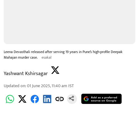
Leena Devasthali released after serving 19 years in Pune’s high-profile Deepak
Mahajan murder case.
esakal
Yashwant Kshirsagar
Updated on
:
01 June 2025, 11:40 am
IST
Add as a preferred
source on Google