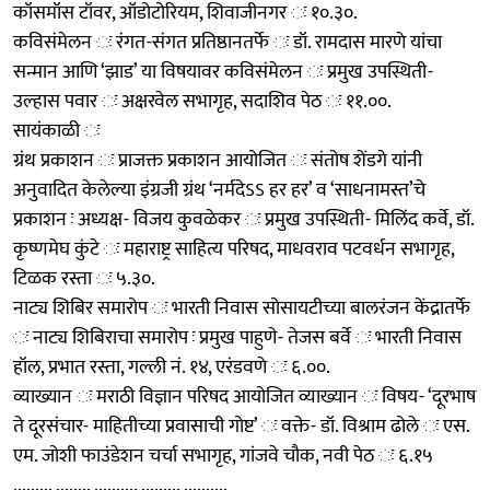
कॉसमॉस टॉवर, ऑडोटोरियम, शिवाजीनगर ः १०.३०.
कविसंमेलन ः रंगत-संगत प्रतिष्ठानतर्फे ः डॉ. रामदास मारणे यांचा
सन्मान आणि ‘झाड’ या विषयावर कविसंमेलन ः प्रमुख उपस्थिती-
उल्हास पवार ः अक्षरवेल सभागृह, सदाशिव पेठ ः ११.००.
सायंकाळी ः
ग्रंथ प्रकाशन ः प्राजक्त प्रकाशन आयोजित ः संतोष शेंडगे यांनी
अनुवादित केलेल्या इंग्रजी ग्रंथ ‘नर्मदेऽऽ हर हर’ व ‘साधनामस्त’चे
प्रकाशन ः अध्यक्ष- विजय कुवळेकर ः प्रमुख उपस्थिती- मिलिंद कर्वे, डॉ.
कृष्णमेघ कुंटे ः महाराष्ट्र साहित्य परिषद, माधवराव पटवर्धन सभागृह,
टिळक रस्ता ः ५.३०.
नाट्य शिबिर समारोप ः भारती निवास सोसायटीच्या बालरंजन केंद्रातर्फे
ः नाट्य शिबिराचा समारोप ः प्रमुख पाहुणे- तेजस बर्वे ः भारती निवास
हॉल, प्रभात रस्ता, गल्ली नं. १४, एरंडवणे ः ६.००.
व्याख्यान ः मराठी विज्ञान परिषद आयोजित व्याख्यान ः विषय- ‘दूरभाष
ते दूरसंचार- माहितीच्या प्रवासाची गोष्ट’ ः वक्ते- डॉ. विश्राम ढोले ः एस.
एम. जोशी फाउंडेशन चर्चा सभागृह, गांजवे चौक, नवी पेठ ः ६.१५
......... ........ .......... ......... ..........