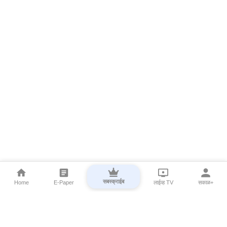
सबस्क्राईब
Home
E-Paper
लाईव्ह TV
सकाळ+