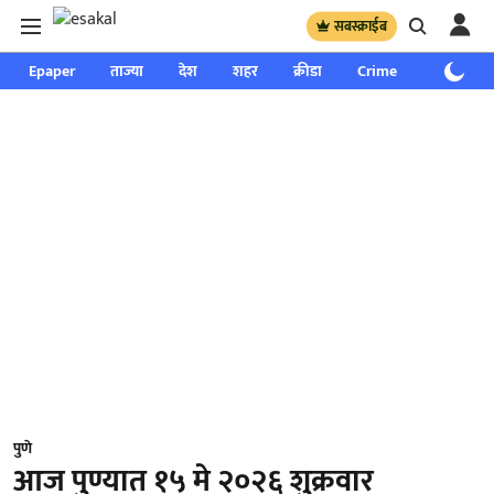
सबस्क्राईब
Epaper
ताज्या
देश
शहर
क्रीडा
Crime
साप्ताहिक
पुणे
आज पुण्यात १५ मे २०२६ शुक्रवार