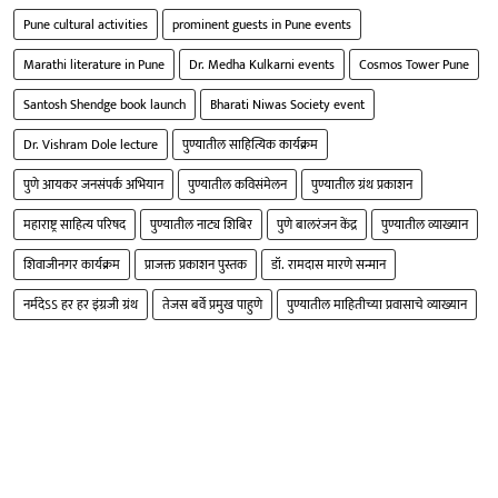
Pune cultural activities
prominent guests in Pune events
Marathi literature in Pune
Dr. Medha Kulkarni events
Cosmos Tower Pune
Santosh Shendge book launch
Bharati Niwas Society event
Dr. Vishram Dole lecture
पुण्यातील साहित्यिक कार्यक्रम
पुणे आयकर जनसंपर्क अभियान
पुण्यातील कविसंमेलन
पुण्यातील ग्रंथ प्रकाशन
महाराष्ट्र साहित्य परिषद
पुण्यातील नाट्य शिबिर
पुणे बालरंजन केंद्र
पुण्यातील व्याख्यान
शिवाजीनगर कार्यक्रम
प्राजक्त प्रकाशन पुस्तक
डॉ. रामदास मारणे सन्मान
नर्मदेऽऽ हर हर इंग्रजी ग्रंथ
तेजस बर्वे प्रमुख पाहुणे
पुण्यातील माहितीच्या प्रवासाचे व्याख्यान