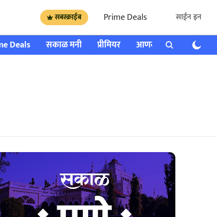
Prime Deals
साईन इन
सबस्क्राईब
me Deals
सकाळ मनी
प्रीमियर
आणखी
राशी भविष्य