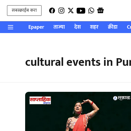
सबस्क्राईब करा
Epaper
ताज्या
देश
शहर
क्रीडा
C
cultural events in P