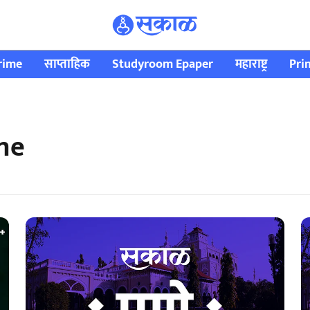
rime
साप्ताहिक
Studyroom Epaper
महाराष्ट्र
Pri
une