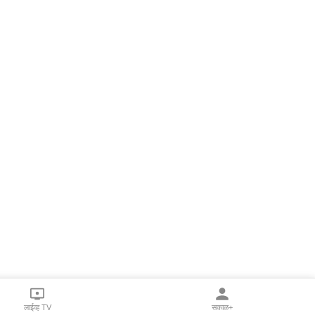
लाईव्ह TV
सकाळ+