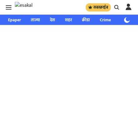
सबस्क्राईब
Epaper
ताज्या
देश
शहर
क्रीडा
Crime
साप्ताहिक