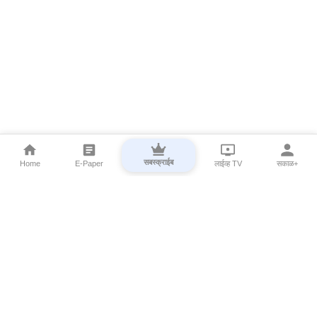
सबस्क्राईब
Home
E-Paper
लाईव्ह TV
सकाळ+
⌄
Marathi News