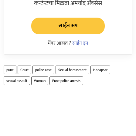
कन्टेन्टचा मिळवा अमर्याद ॲक्सेस
साईन अप
मेंबर आहात ?
साईन इन
pune
Court
police case
Sexual harassment
Hadapsar
sexual assault
Woman
Pune police arrests