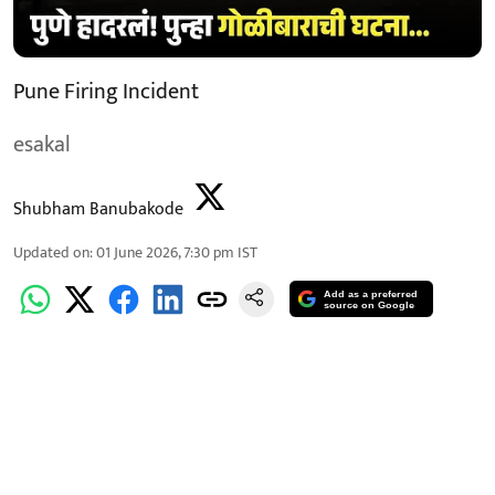
Pune Firing Incident
esakal
Shubham Banubakode
Updated on
:
01 June 2026, 7:30 pm
IST
Add as a preferred
source on Google