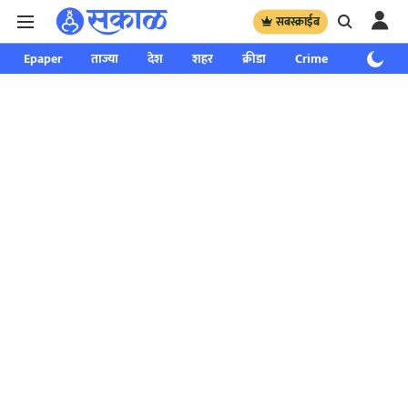
सबस्क्राईब
Epaper
ताज्या
देश
शहर
क्रीडा
Crime
साप्ताहिक