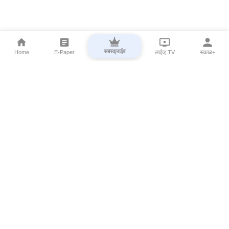
सबस्क्राईब
Home
E-Paper
लाईव्ह TV
सकाळ+
⌄
Marathi News
⌄
About Esakal
⌄
Digital Products