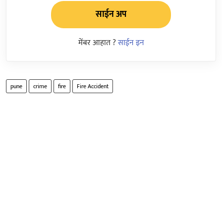
साईन अप
मेंबर आहात ?
साईन इन
pune
crime
fire
Fire Accident